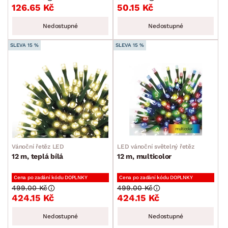
126.65 Kč
50.15 Kč
Nedostupné
Nedostupné
SLEVA 15 %
SLEVA 15 %
Vánoční řetěz LED
LED vánoční světelný řetěz
12 m, teplá bílá
12 m, multicolor
Cena po zadání kódu DOPLNKY
Cena po zadání kódu DOPLNKY
499.00 Kč
499.00 Kč
424.15 Kč
424.15 Kč
Nedostupné
Nedostupné