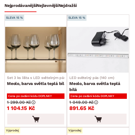
Nejprodávanější
Nejlevnější
Nejdražší
Bytový textil
SLEVA 15 %
SLEVA 15 %
Dekorace
Stolování a vaření
Zahradní doplňky
Osvětlení
Stojací lampy
Doplňkové osvětlení
Set 3 ks lišta s LED světelným páskem (42 cm)
LED světelný pás (140 cm)
Lustry a závěsná svítidla
Meolo, barva světla teplá bílá
Meolo, barva světla teplá
bílá
Nástěnné lampy
Cena po zadání kódu DOPLNKY
Cena po zadání kódu DOPLNKY
Stolní lampy a lampičky
1 299.00 Kč
1 049.00 Kč
1 104.15 Kč
891.65 Kč
Stropní osvětlení
Vodní a lávové lampy
Koupelnové osvětlení
Výprodej
Výprodej