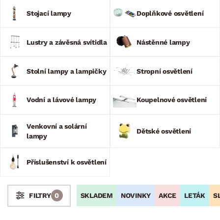
doplňkem, ale také dekorativním prvkem celé místnosti.
Vyberte si z naší široké nabídky a dodejte tak svému domovu
Stojací lampy
Doplňkové osvětlení
nový nádech.
Lustry a závěsná svítidla
Nástěnné lampy
Stolní lampy a lampičky
Stropní osvětlení
Vodní a lávové lampy
Koupelnové osvětlení
Venkovní a solární
Dětské osvětlení
lampy
Příslušenství k osvětlení
SKLADEM
NOVINKY
AKCE
LETÁK
S
FILTRY
0
Stoly a stolky
Křesla a sezení
Židle a lavice
Postele
Šatní skříně
Rošty
Matrace
Komody, skříňky a vitríny
Bytové doplňky