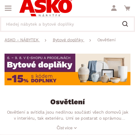
ASKO - NÁBYTEK
Bytové doplňky
Osvětlení
Osvětlení
Osvětlení a svítidla jsou nedílnou součástí všech domovů jak
v interiéru, tak exteriéru. Umí se postarat o správnou
atmosféru pomocí vhodně zvoleného designu. Různý styl a
Číst více
umístění lustru, lampičky či lampy bude nejen praktickým