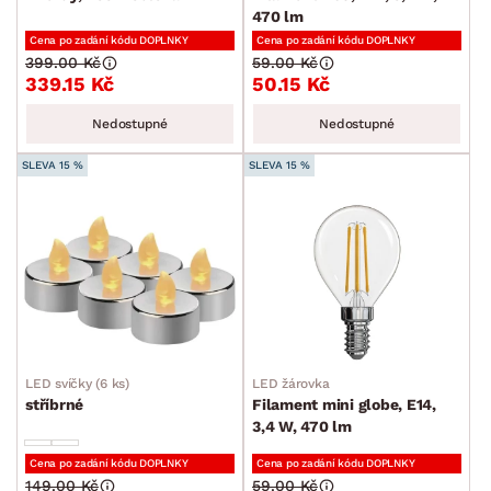
SKLADOVOST
470 lm
Cena po zadání kódu DOPLNKY
Cena po zadání kódu DOPLNKY
399.00 Kč
59.00 Kč
339.15 Kč
50.15 Kč
Nedostupné
Nedostupné
SLEVA 15 %
SLEVA 15 %
LED svíčky (6 ks)
LED žárovka
stříbrné
Filament mini globe, E14,
3,4 W, 470 lm
Cena po zadání kódu DOPLNKY
Cena po zadání kódu DOPLNKY
149.00 Kč
59.00 Kč