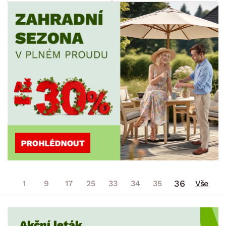
36
1
9
17
25
33
34
35
Vše
Akční leták