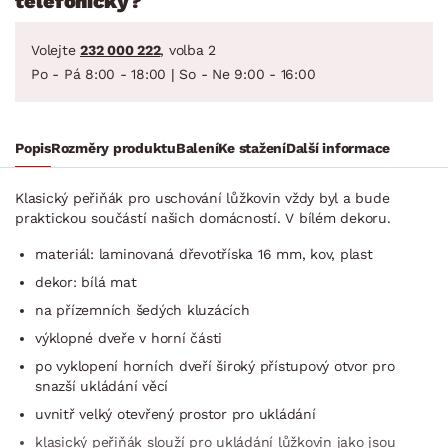
telefonicky?
Volejte
232 000 222
, volba 2
Po - Pá 8:00 - 18:00 | So - Ne 9:00 - 16:00
Popis
Rozměry produktu
Balení
Ke stažení
Další informace
Klasický peřiňák pro uschování lůžkovin vždy byl a bude
praktickou součástí našich domácností. V bílém dekoru.
materiál: laminovaná dřevotříska 16 mm, kov, plast
dekor: bílá mat
na přízemních šedých kluzácích
výklopné dveře v horní části
po vyklopení horních dveří široký přístupový otvor pro
snazší ukládání věcí
uvnitř velký otevřený prostor pro ukládání
klasický peřiňák slouží pro ukládání lůžkovin jako jsou