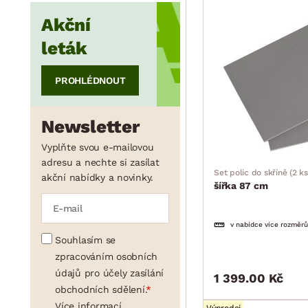
Akční
min.
cm
max.
cm
leták
PROHLÉDNOUT
Newsletter
Vyplňte svou e-mailovou
adresu a nechte si zasílat
Set polic do skříně (2 ks
akční nabídky a novinky.
šířka 87 cm
v nabídce více rozměrů
Souhlasím se
zpracováním osobních
údajů pro účely zasílání
1 399.00 Kč
obchodních sdělení.
Více informací