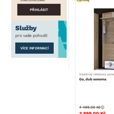
Výprodej
Služby
pro vaše pohodlí
VÍCE INFORMACÍ
Nástěnný věšákový pane
Go, dub sonoma
4 499.00 Kč
3 899.00 Kč