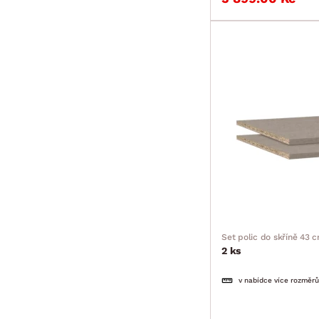
Set polic do skříně 43 
2 ks
v nabídce více rozměrů