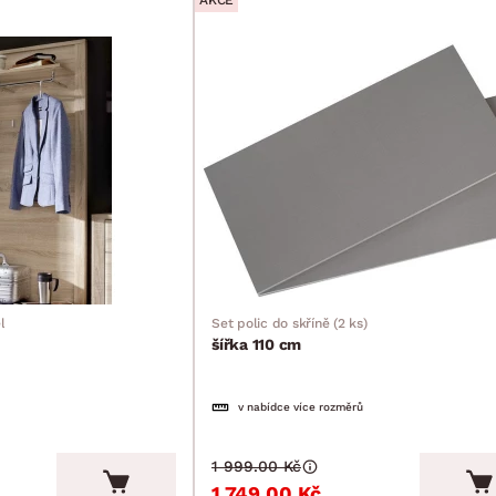
AKCE
l
Set polic do skříně (2 ks)
šířka 110 cm
v nabídce více rozměrů
1 999.00 Kč
1 749.00 Kč