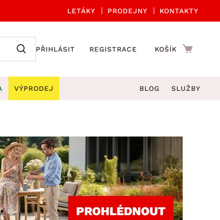
LETÁKY
PRODEJNY
KONTAKTY
PŘIHLÁSIT
REGISTRACE
KOŠÍK
A
VÝPRODEJ
BLOG
SLUŽBY
A ORGANIZACE
Zahradní sety
DROBNÉ BYTOVÉ DOPLŇKY
če
Kuchyňské příslušenství
adní židle a křesla
štníky
Kuchyňské doplňky
ahradní lavice
viny
Koupelnové doplňky
Zahradní stoly
lečení
Zahradní doplňky
hradní houpačky
Zobrazit vše
ahradní lehátka