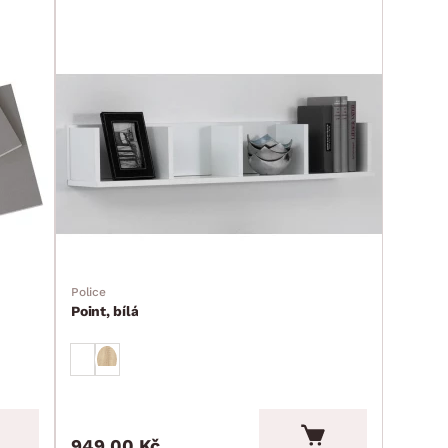
Police
Point, bílá
949.00 Kč