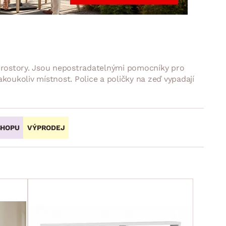
DOPLŇKY
VÁNOCE
ahradní doplňky
ahradní sestavy
í prostory. Jsou nepostradatelnými pomocníky pro
jakoukoliv místnost. Police a poličky na zeď vypadají
SHOPU
VÝPRODEJ