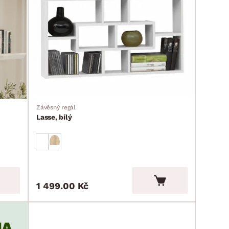
Závěsný regál
Lasse, bílý
1 499.00 Kč