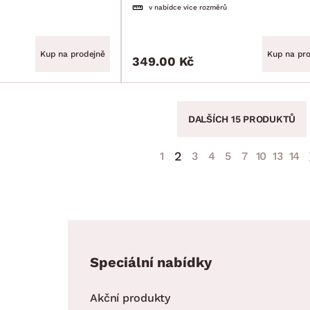
v nabídce více rozměrů
Kup na prodejně
Kup na pr
349.00 Kč
DALŠÍCH 15 PRODUKTŮ
2
1
3
4
5
7
10
13
14
Speciální nabídky
Akční produkty