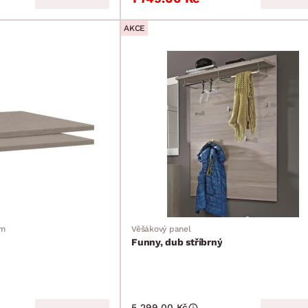
AKCE
cm
Věšákový panel
Funny, dub stříbrný
5 299.00 Kč