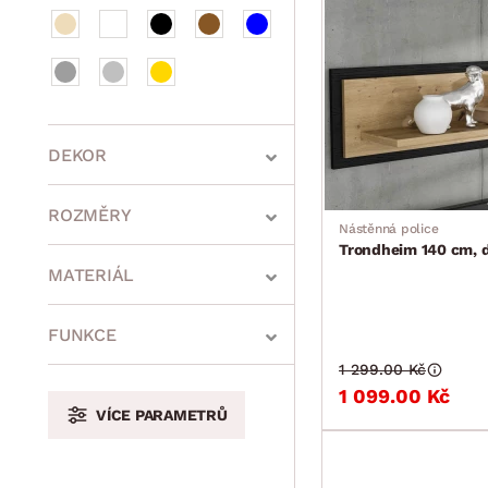
DEKOR
ROZMĚRY
Nástěnná police
Trondheim 140 cm, d
MATERIÁL
min.
cm
max.
cm
FUNKCE
1 299.00 Kč
1 099.00 Kč
VÍCE PARAMETRŮ
min.
cm
max.
cm