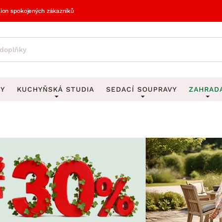
lion spokojených zákazníků
VY
KUCHYŇSKÁ STUDIA
SEDACÍ SOUPRAVY
ZAHRAD
vy
DEKORACE
Sedací soupravy do U
UKLÁDÁNÍ 
y
Obrazy
Věšáky na klí
avy
Rohové sedací soupravy
Zahr
Zrcadla
Stojany na de
tavy
Sedací soupravy 3-2-1
Z
la
Hodiny
Stojany na no
avy
Sedací soupravy na míru
Vázy
Stojany na ob
vy
Za
Zobrazit vše
Zobrazit vše
avy
Z