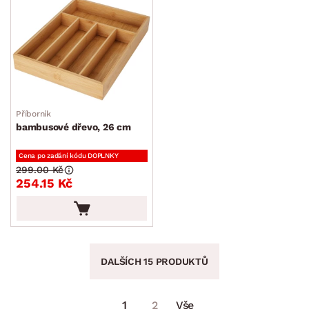
Příborník
bambusové dřevo, 26 cm
Cena po zadání kódu DOPLNKY
299.00 Kč
254.15 Kč
DALŠÍCH 15 PRODUKTŮ
1
2
Vše