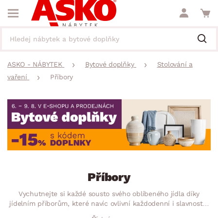
ASKO - NÁBYTEK
Bytové doplňky
Stolování a
vaření
Příbory
Příbory
Vychutnejte si každé sousto svého oblíbeného jídla díky
jídelním příborům, které navíc ovlivní každodenní i slavnostní
servírování. Zkombinujte příbory se svým prostřeným stolem a