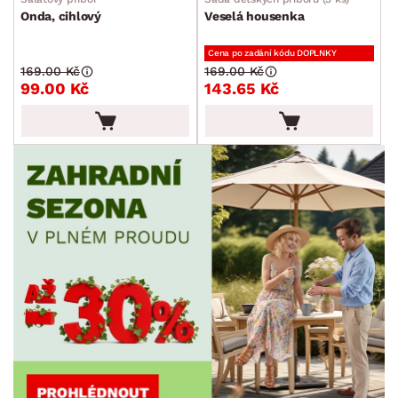
Onda, cihlový
Veselá housenka
Cena po zadání kódu DOPLNKY
169.00 Kč
169.00 Kč
99.00 Kč
143.65 Kč