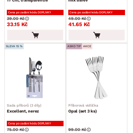
Pánve
Cena po zadání kódu DOPLNKY
Cena po zadání kódu DOPLNKY
Plechy a pekáče
39.00 Kč
49.00 Kč
33.15 Kč
41.65 Kč
Příbory
Sady příborů
SLEVA 15 %
ASKO TIP
AKCE
Kusové příbory
Vařečky a naběračky
Jídelní servis
Sklenice a skleničky
Příslušenství ke kávě a čaji
Kuchyňské nože
Sada příborů (3 díly)
Příborová vidlička
Dózy
Excellent, nerez
Opal (set 3 ks)
Džbány a karafy
Cena po zadání kódu DOPLNKY
75.00 Kč
99.00 Kč
Cukrářské potřeby