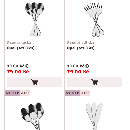
MATERIÁL
min.
cm
max.
cm
POVRCHOVÁ ÚPRAVA
min.
cm
max.
cm
Dezertní lžička
Dezertní vidlička
MÍSTNOST
Opal (set 3 ks)
Opal (set 3 ks)
min.
cm
max.
cm
SKLADOVOST
99.00 Kč
99.00 Kč
79.00 Kč
79.00 Kč
ASKO TIP
AKCE
ASKO TIP
AKCE