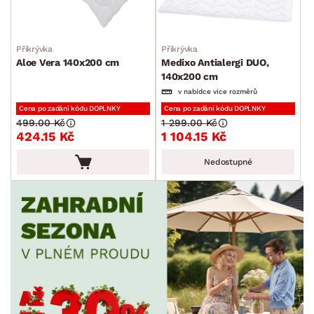
Přikrývka
Přikrývka
Aloe Vera 140x200 cm
Medixo Antialergi DUO,
140x200 cm
v nabídce více rozměrů
Cena po zadání kódu DOPLNKY
Cena po zadání kódu DOPLNKY
499.00 Kč
1 299.00 Kč
424.15 Kč
1 104.15 Kč
Nedostupné