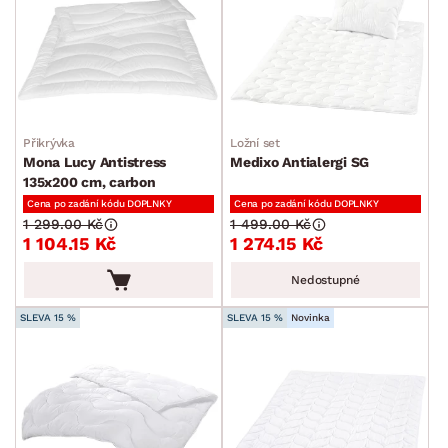
Přikrývka
Ložní set
Mona Lucy Antistress
Medixo Antialergi SG
135x200 cm, carbon
Cena po zadání kódu DOPLNKY
Cena po zadání kódu DOPLNKY
1 299.00 Kč
1 499.00 Kč
1 104.15 Kč
1 274.15 Kč
Nedostupné
SLEVA 15 %
SLEVA 15 %
Novinka