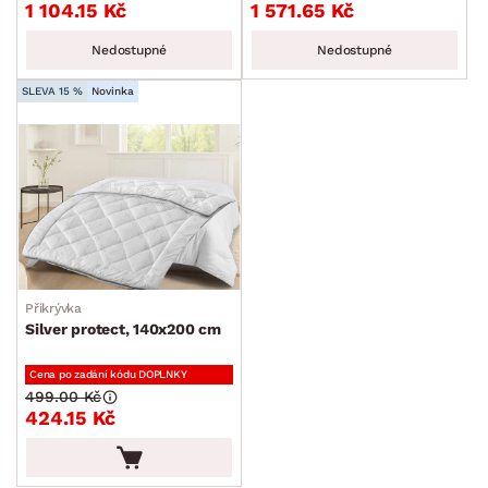
1 104.15 Kč
1 571.65 Kč
Nedostupné
Nedostupné
SLEVA 15 %
Novinka
Přikrývka
Silver protect, 140x200 cm
Cena po zadání kódu DOPLNKY
499.00 Kč
424.15 Kč