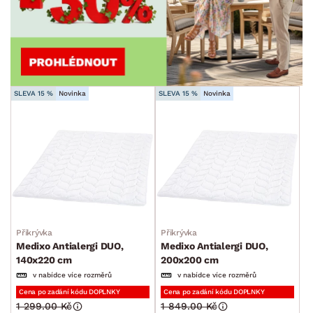
SLEVA 15 %
Novinka
SLEVA 15 %
Novinka
Přikrývka
Přikrývka
Medixo Antialergi DUO,
Medixo Antialergi DUO,
140x220 cm
200x200 cm
v nabídce více rozměrů
v nabídce více rozměrů
Cena po zadání kódu DOPLNKY
Cena po zadání kódu DOPLNKY
1 299.00 Kč
1 849.00 Kč