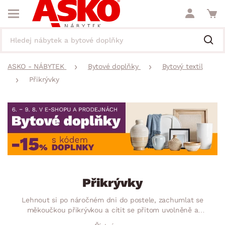
ASKO - NÁBYTEK
Bytové doplňky
Bytový textil
Přikrývky
Přikrývky
Lehnout si po náročném dni do postele, zachumlat se
měkoučkou přikrývkou a cítit se přitom uvolněně a
v bezpečí – na to se někdy těšíme celý den. Naše kvalitní