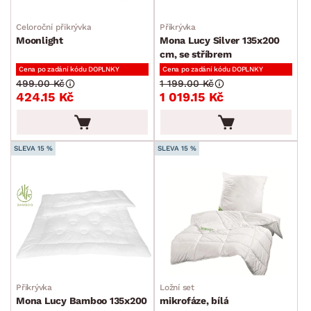
Polštáře
Koberce
Celoroční přikrývka
Přikrývka
Moonlight
Mona Lucy Silver 135x200
Ručníky a osušky
cm, se stříbrem
Povlečení a prostěradla
Cena po zadání kódu DOPLNKY
Cena po zadání kódu DOPLNKY
499.00 Kč
1 199.00 Kč
Závěsy a žaluzie
424.15 Kč
1 019.15 Kč
Kuchyňský textil
Dekorace
SLEVA 15 %
SLEVA 15 %
Stolování a vaření
Zahradní doplňky
Osvětlení
Ukládání a organizace
Drobné bytové doplňky
Vánoce
Přikrývka
Ložní set
Mona Lucy Bamboo 135x200
mikrofáze, bílá
Velikonoce