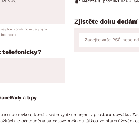
Nechte si produkt IMPREGN
OPLNKY.
Zjistěte dobu dodání
 nejdou kombinovat s jinými
 hodnotu.
 telefonicky?
mace
Rady a tipy
stnou pohovkou, která skvěle vynikne nejen v prostoru obýváku. Zao
 nožkách je očalouněna sametově měkkou látkou ve starorůžovém od