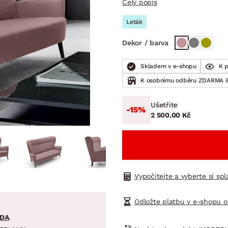
Celý popis
NÍ
DOMÁCÍ SPOTŘEBIČE
ZAHRADNÍ 
tavy
Z
Leták
vy
Z
Dekor / barva
avy
Skladem v e-shopu
K 
K osobnímu odběru ZDARMA 
Ušetříte
-15%
2 500.00 Kč
Vypočítejte a vyberte si sp
Odložte platbu v e-shopu o
DA
.