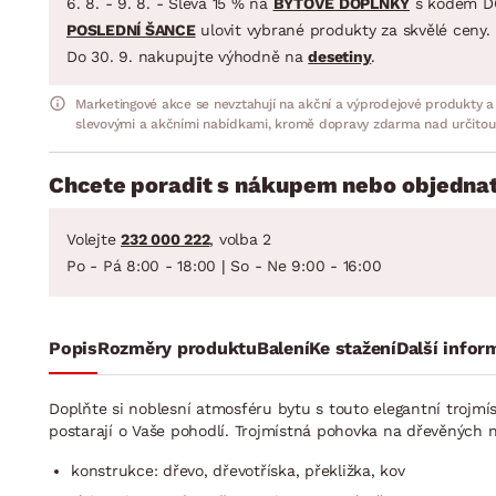
6. 8. - 9. 8. - Sleva 15 % na
BYTOVÉ DOPLŇKY
s kódem D
POSLEDNÍ ŠANCE
ulovit vybrané produkty za skvělé ceny.
Do 30. 9. nakupujte výhodně na
desetiny
.
Marketingové akce se nevztahují na akční a výprodejové produkty a
slevovými a akčními nabídkami, kromě dopravy zdarma nad určitou
Chcete poradit s nákupem nebo objednat
Volejte
232 000 222
, volba 2
Po - Pá 8:00 - 18:00 | So - Ne 9:00 - 16:00
Popis
Rozměry produktu
Balení
Ke stažení
Další infor
Doplňte si noblesní atmosféru bytu s touto elegantní trojmí
postarají o Vaše pohodlí. Trojmístná pohovka na dřevěných
konstrukce: dřevo, dřevotříska, překližka, kov