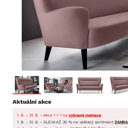
Jídelna
BYTOVÝ TEXTIL
STOLOVÁNÍ A VAŘE
Koupelnové ses
Dětský pokoj
Přikrývky
Jídelní servis
Jídelní sesta
Polštáře
Předsíň, šatna a chodba
Příbory
Zahradní sest
Koberce
Hrnce
Kuchyně
Závěsy a žaluzie
Pánve
Koupelna
Zobrazit vše
Zobrazit vše
Zahrada
VELIKONOCE
Domácnost
Aktuální akce
1. 8. - 31. 8. - Akce 1 + 1 na
vybrané matrace
.
1. 8. - 31. 8. - SLEVA AŽ 30 % na veškerý sortiment
ZAHRA