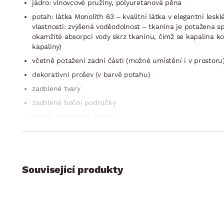
jádro: vlnovcové pružiny, polyuretanová pěna
potah: látka Monolith 63 – kvalitní látka v elegantní lesk
vlastnosti: zvýšená voděodolnost – tkanina je potažena s
okamžité absorpci vody skrz tkaninu, čímž se kapalina k
kapaliny)
včetně potažení zadní části (možné umístění i v prostoru
dekorativní prošev (v barvě potahu)
zaoblené tvary
zaoblené boční područky
sedák: komfortně měkký
opěrák: středně tuhý, velmi pohodlný tvar a bederní opora
nohy: zakulacený tvar, masivní dubové dřevo, povrch – če
vysoce elegantní styl
Související produkty
výška sedu: 43 cm
hloubka sedu: 53 cm
výška opěráku: 75 cm
stabilní