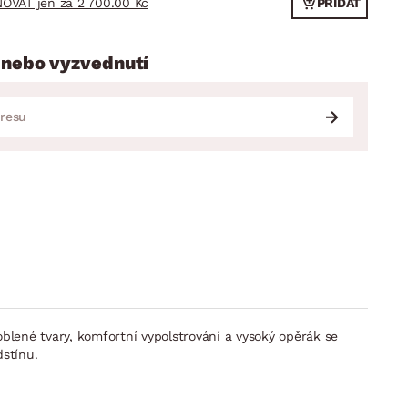
OVAT jen za 2 700.00 Kč
PŘIDAT
 nebo vyzvednutí
blené tvary, komfortní vypolstrování a vysoký opěrák se
stínu.