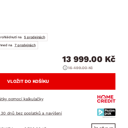
DOPLŇKY
VÁNOCE
ahradní doplňky
ahradní sestavy
prohlédnutí na
5 prodejnách
ihned na
7 prodejnách
13 999.00 Kč
16 499.00 Kč
VLOŽIT DO KOŠÍKU
látky pomocí kalkulačky
 30 dnů bez poplatků a navýšení