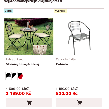
Nejprodávanější
Nejlevnější
Nejdražší
BARVA
Leták
Výprodej
DEKOR
ROZMĚRY
Zahradní set
Zahradní židle
MATERIÁL
Mosaic, černý/zelený
Fabiola
min.
cm
max.
cm
FUNKCE
min.
cm
max.
cm
POVRCHOVÁ ÚPRAVA
4 599.00 Kč
1 150.00 Kč
min.
cm
max.
cm
2 499.00 Kč
830.00 Kč
STYL
min.
cm
max.
cm