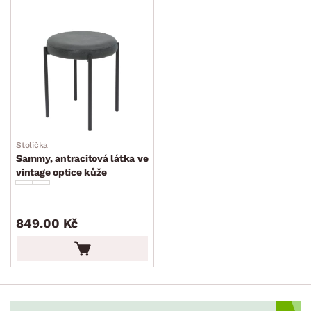
MÍSTNOST
min.
cm
max.
cm
SKLADOVOST
Stolička
Sammy, antracitová látka ve
vintage optice kůže
849.00 Kč