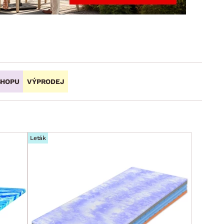
DOPLŇKY
VÁNOCE
ahradní doplňky
ahradní sestavy
SHOPU
VÝPRODEJ
Leták