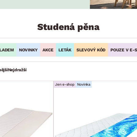
NÍ
DOMÁCÍ SPOTŘEBIČE
ZAHRADNÍ 
tavy
Z
vy
Z
Studená pěna
avy
LADEM
NOVINKY
AKCE
LETÁK
SLEVOVÝ KÓD
POUZE V E-
ější
Nejdražší
Jen e-shop
Novinka