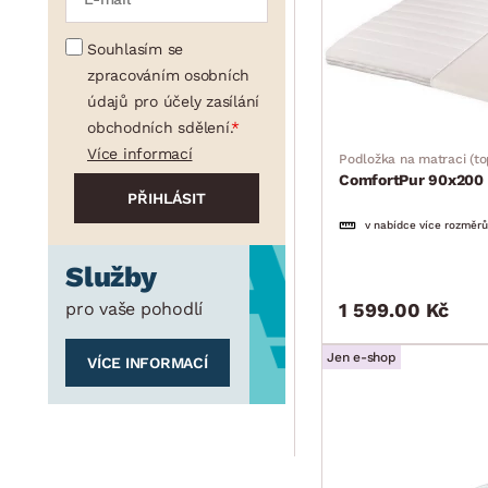
Souhlasím se
zpracováním osobních
údajů pro účely zasílání
obchodních sdělení.
Více informací
Podložka na matraci (to
ComfortPur 90x200
v nabídce více rozměrů
Služby
pro vaše pohodlí
1 599.00 Kč
Jen e-shop
VÍCE INFORMACÍ