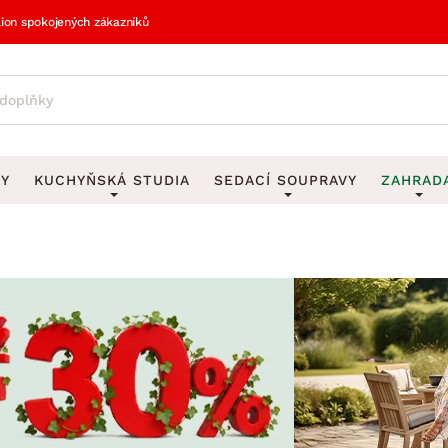
lion spokojených zákazníků
VY
KUCHYŇSKÁ STUDIA
SEDACÍ SOUPRAVY
ZAHRAD
vy
DEKORACE
Sedací soupravy do U
UKLÁDÁNÍ 
y
Obrazy
Věšáky na klí
avy
Rohové sedací soupravy
Zahr
Zrcadla
Stojany na de
tavy
Sedací soupravy 3-2-1
Z
la
Hodiny
Stojany na no
avy
Sedací soupravy na míru
Vázy
Stojany na ob
vy
Za
Zobrazit vše
Zobrazit vše
avy
Z