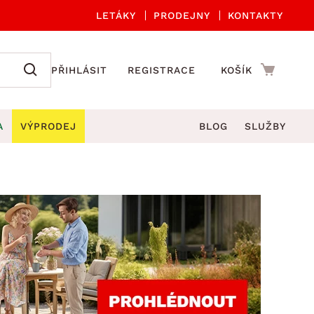
LETÁKY
PRODEJNY
KONTAKTY
PŘIHLÁSIT
REGISTRACE
KOŠÍK
A
VÝPRODEJ
BLOG
SLUŽBY
A ORGANIZACE
Zahradní sety
DROBNÉ BYTOVÉ DOPLŇKY
če
Kuchyňské příslušenství
adní židle a křesla
štníky
Kuchyňské doplňky
ahradní lavice
viny
Koupelnové doplňky
Zahradní stoly
lečení
Zahradní doplňky
hradní houpačky
Zobrazit vše
ahradní lehátka