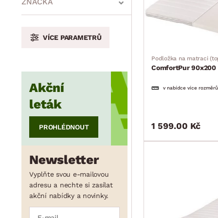
ZNAČKA
min.
cm
max.
cm
VÍCE PARAMETRŮ
Podložka na matraci (to
ComfortPur 90x200
Akční
v nabídce více rozměrů
leták
1 599.00 Kč
PROHLÉDNOUT
Newsletter
Vyplňte svou e-mailovou
adresu a nechte si zasílat
akční nabídky a novinky.