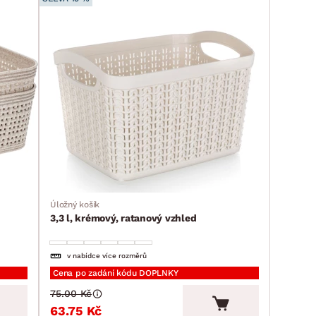
Úložný košík
3,3 l, krémový, ratanový vzhled
v nabídce více rozměrů
Cena po zadání kódu DOPLNKY
75.00 Kč
63.75 Kč