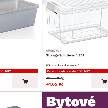
Úložný box
Storage Solutions, 1,25 l
v nabídce více rozměrů
DOPLNKY
Cena po zadání kódu DOPLNKY
49.00 Kč
41.65 Kč