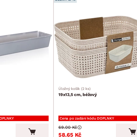
Úložný košík (2 ks)
19x13,5 cm, béžový
DOPLNKY
Cena po zadání kódu DOPLNKY
69.00 Kč
58.65 Kč