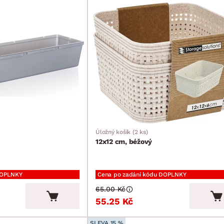
Úložný košík (2 ks)
12x12 cm, béžový
DOPLNKY
Cena po zadání kódu DOPLNKY
65.00 Kč
55.25 Kč
SLEVA 15 %