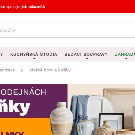
lion spokojených zákazníků
VY
KUCHYŇSKÁ STUDIA
SEDACÍ SOUPRAVY
ZAHRAD
ganizace
Úložné boxy a košíky
vy
DEKORACE
Sedací soupravy do U
UKLÁDÁNÍ 
y
Obrazy
Věšáky na klí
avy
Rohové sedací soupravy
Zahr
Zrcadla
Stojany na de
tavy
Sedací soupravy 3-2-1
Z
la
Hodiny
Stojany na no
avy
Sedací soupravy na míru
Vázy
Stojany na ob
vy
Za
Zobrazit vše
Zobrazit vše
avy
Z