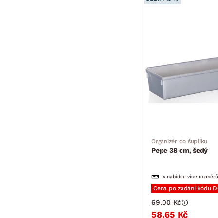
Organizér do šuplíku
Pepe 38 cm, šedý
v nabídce více rozměrů
Cena po zadání kódu 
69.00 Kč
58.65 Kč