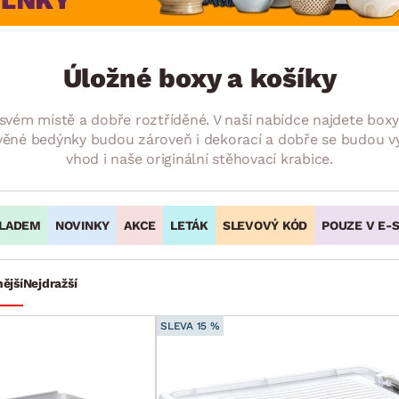
NÍ
DOMÁCÍ SPOTŘEBIČE
ZAHRADNÍ 
tavy
Z
vy
Z
Úložné boxy a košíky
avy
 svém místě a dobře roztříděné. V naší nabídce najdete box
věné bedýnky budou zároveň i dekorací a dobře se budou vyj
vhod i naše originální stěhovací krabice.
LADEM
NOVINKY
AKCE
LETÁK
SLEVOVÝ KÓD
POUZE V E-
ější
Nejdražší
SLEVA 15 %