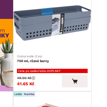
Úložný košík (2 ks)
750 ml, různé barvy
Cena po zadání kódu DOPLNKY
49.00 Kč
41.65 Kč
Leták
Novinka