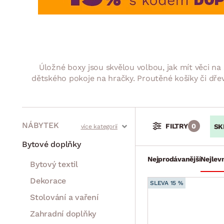
Jídelna
BYTOVÝ TEXTIL
STOLOVÁNÍ A VAŘE
Koupelnové ses
Dětský pokoj
Přikrývky
Jídelní servis
Jídelní sesta
Polštáře
Předsíň, šatna a chodba
Příbory
Zahradní sest
Koberce
Hrnce
Kuchyně
Úložné boxy jsou skvělou volbou, jak mít věci na
Závěsy a žaluzie
Pánve
Koupelna
dětského pokoje na hračky. Proutěné košíky či dře
Zobrazit vše
Zobrazit vše
Zahrada
VELIKONOCE
Domácnost
NÁBYTEK
FILTRY
0
SK
Stoly a stolky
Křesla a sezení
Židle a lavice
Postele
Šatní skříně
Rošty
Matrace
Komody, skříňky a vitríny
Bytové doplňky
Nejprodávanější
Nejlevn
Bytový textil
Dekorace
SLEVA 15 %
Stolování a vaření
Zahradní doplňky