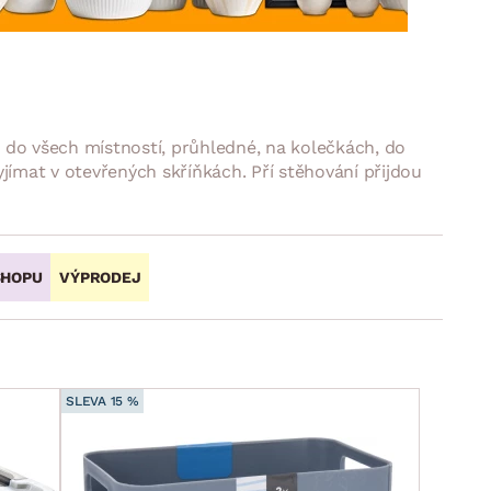
DOPLŇKY
VÁNOCE
ahradní doplňky
ahradní sestavy
y do všech místností, průhledné, na kolečkách, do
ímat v otevřených skříňkách. Pří stěhování přijdou
SHOPU
VÝPRODEJ
SLEVA 15 %