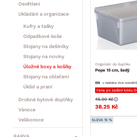
Osvětlení
Ukládání a organizace
Kufry a tašky
Odpadkové koše
Stojany na deštníky
Stojany na noviny
Organizér do šuplíku
Úložné boxy a košíky
Pepe 15 cm, šedý
Stojany na oblečení
v nabídce více rozměrů
Úklid a praní
Cena po zadání kódu 
Drobné bytové doplňky
45.00 Kč
38.25 Kč
Vánoce
Velikonoce
SLEVA 15 %
Sedací soupravy a pohovky
Sestavy a stěny
Drobný nábytek
Spotřebiče
BARVA