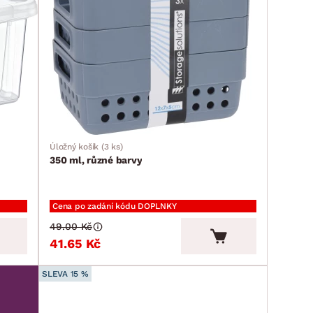
Úložný košík (3 ks)
350 ml, různé barvy
Cena po zadání kódu DOPLNKY
49.00 Kč
41.65 Kč
SLEVA 15 %