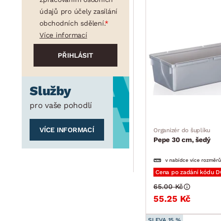
údajů pro účely zasílání
obchodních sdělení.
Více informací
Služby
pro vaše pohodlí
VÍCE INFORMACÍ
Organizér do šuplíku
Pepe 30 cm, šedý
v nabídce více rozměrů
Cena po zadání kódu 
65.00 Kč
55.25 Kč
SLEVA 15 %