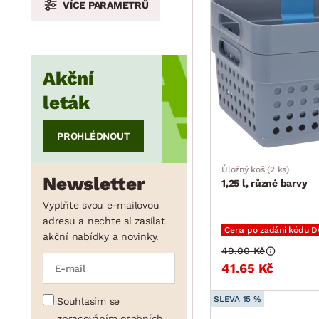
VÍCE PARAMETRŮ
min.
cm
max.
cm
Akční
min.
cm
max.
cm
leták
PROHLÉDNOUT
Úložný koš (2 ks)
Newsletter
1,25 l, různé barvy
Vyplňte svou e-mailovou
adresu a nechte si zasílat
Cena po zadání kódu 
akční nabídky a novinky.
49.00 Kč
41.65 Kč
SLEVA 15 %
Souhlasím se
zpracováním osobních