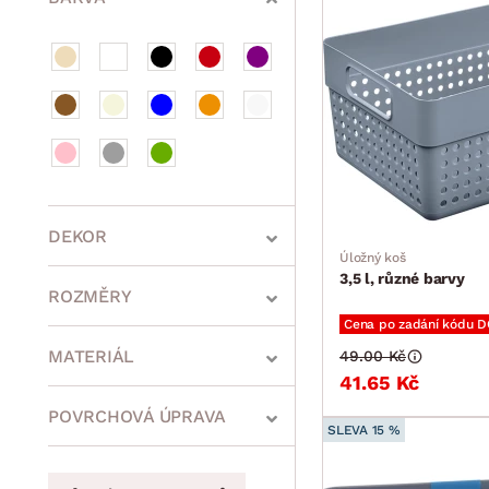
DEKOR
Úložný koš
3,5 l, různé barvy
ROZMĚRY
Cena po zadání kódu 
MATERIÁL
49.00 Kč
41.65 Kč
min.
cm
max.
cm
POVRCHOVÁ ÚPRAVA
SLEVA 15 %