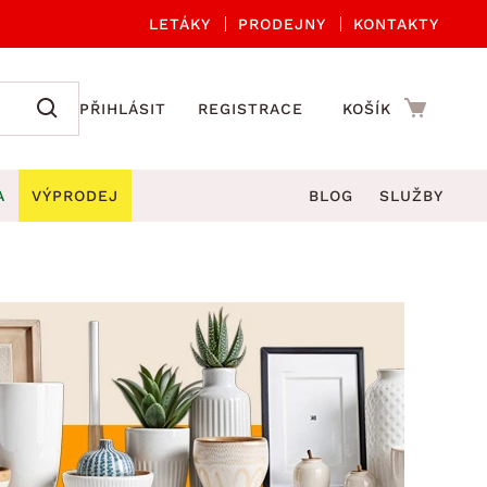
LETÁKY
PRODEJNY
KONTAKTY
PŘIHLÁSIT
REGISTRACE
KOŠÍK
A
VÝPRODEJ
BLOG
SLUŽBY
A ORGANIZACE
Zahradní sety
DROBNÉ BYTOVÉ DOPLŇKY
če
Kuchyňské příslušenství
adní židle a křesla
štníky
Kuchyňské doplňky
ahradní lavice
viny
Koupelnové doplňky
Zahradní stoly
lečení
Zahradní doplňky
hradní houpačky
Zobrazit vše
ahradní lehátka