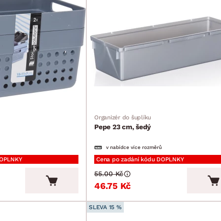
Organizér do šuplíku
Pepe 23 cm, šedý
v nabídce více rozměrů
DOPLNKY
Cena po zadání kódu DOPLNKY
55.00 Kč
46.75 Kč
SLEVA 15 %