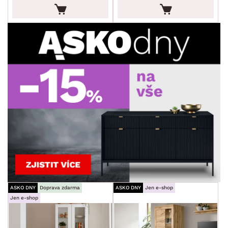
POVRCHOVÁ ÚPRAVA
min.
cm
max.
cm
STYL
MÍSTNOST
ZNAČKA
SKLADOVOST
ASKO DNY
Doprava zdarma
ASKO DNY
Jen e-shop
Jen e-shop