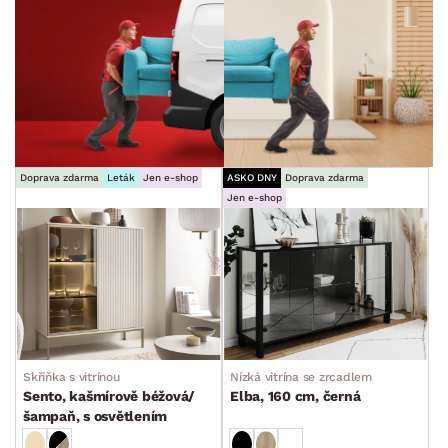
Doprava zdarma
Leták
Jen e-shop
ASKO DNY
Doprava zdarma
Jen e-shop
Skříňka s vitrínou
Nízká vitrína se zrcadlem
Sento, kašmírově béžová/
Elba, 160 cm, černá
šampaň, s osvětlením