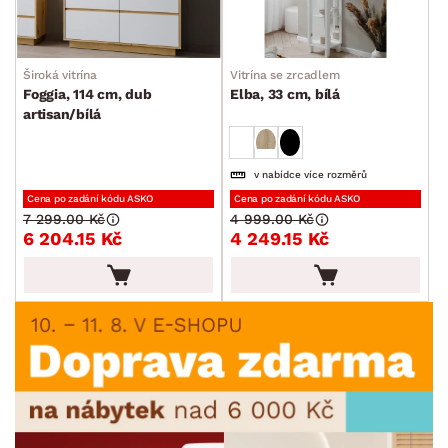
Široká vitrína
Vitrína se zrcadlem
Foggia, 114 cm, dub
Elba, 33 cm, bílá
artisan/bílá
v nabídce více rozměrů
Cena po zadání kódu ASKO
Cena po zadání kódu ASKO
7 299.00 Kč
4 999.00 Kč
6 204.15 Kč
4 249.15 Kč