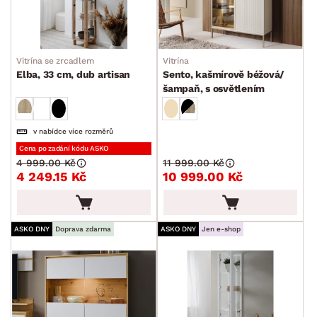
Vitrína se zrcadlem
Vitrína
Elba, 33 cm, dub artisan
Sento, kašmírově béžová/
šampaň, s osvětlením
v nabídce více rozměrů
Cena po zadání kódu ASKO
4 999.00 Kč
11 999.00 Kč
4 249.15 Kč
10 999.00 Kč
ASKO DNY
Doprava zdarma
ASKO DNY
Jen e-shop