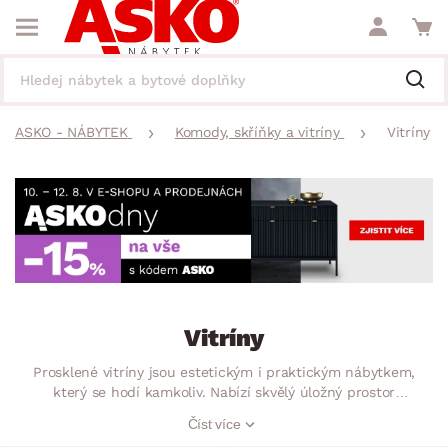
ASKO - NÁBYTEK
Komody, skříňky a vitríny
Vitríny
Vitríny
Prosklené vitríny jsou estetickým i praktickým nábytkem,
který se hodí kamkoliv. Nabízí skvělý úložný prostor
s možností prezentace Vámi oblíbených předmětů. Knihy,
Číst více
nádobí, vázy, svíčky, dekorace nebo třeba trofeje. Vystavit si