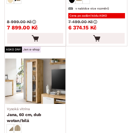
v nabídce více rozměrů
Cena po zadání kódu ASKO
8 999.00 Kč
7 499.00 Kč
7 899.00 Kč
6 374.15 Kč
ASKO DNY
Jen e-shop
Vysoká vitrína
Jana, 60 cm, dub
wotan/bílá