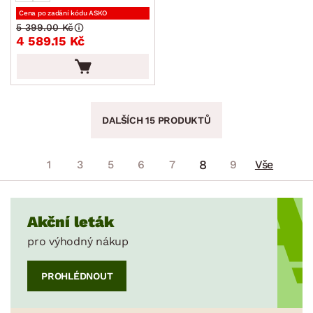
Cena po zadání kódu ASKO
5 399.00 Kč
4 589.15 Kč
DALŠÍCH 15 PRODUKTŮ
8
1
3
5
6
7
9
Vše
Akční leták
pro výhodný nákup
PROHLÉDNOUT