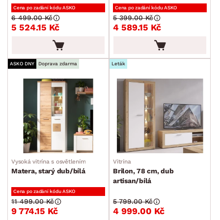
Peřiňáky
Cena po zadání kódu ASKO
Cena po zadání kódu ASKO
6 499.00 Kč
5 399.00 Kč
Úložné kontejnery
5 524.15 Kč
4 589.15 Kč
Přebalovací pulty
Bytové doplňky
Sedací soupravy a pohovky
Sestavy a stěny
Drobný nábytek
Spotřebiče
BARVA
ASKO DNY
Doprava zdarma
Leták
DEKOR
ROZMĚRY
Vysoká vitrína s osvětlením
Vitrína
Matera, starý dub/bílá
Brilon, 78 cm, dub
artisan/bílá
MATERIÁL
min.
cm
max.
cm
Cena po zadání kódu ASKO
11 499.00 Kč
5 799.00 Kč
FUNKCE
9 774.15 Kč
4 999.00 Kč
min.
cm
max.
cm