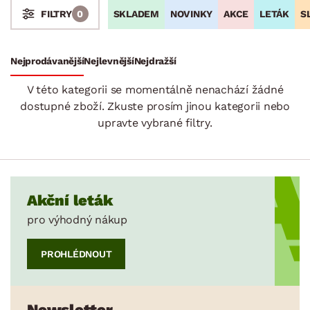
SKLADEM
NOVINKY
AKCE
LETÁK
S
FILTRY
0
Stoly a stolky
Křesla a sezení
Židle a lavice
Postele
Šatní skříně
Rošty
Matrace
Komody, skříňky a vitríny
Bytové doplňky
Sedací soupravy a pohovky
Sestavy a stěny
Drobný nábytek
Spotřebiče
Nejprodávanější
Nejlevnější
Nejdražší
SKLADOVOST
V této kategorii se momentálně nenachází žádné
dostupné zboží. Zkuste prosím jinou kategorii nebo
upravte vybrané filtry.
Akční leták
pro výhodný nákup
PROHLÉDNOUT
Newsletter