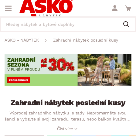
ASKO - NÁBYTEK
Zahradní nábytek poslední kusy
Zahradní nábytek poslední kusy
Výprodej zahradního nábytku je tady! Nepromarněte svou
šanci a vybavte si svoji zahradu, terasu, nebo balkón kvalitním
zahradním nábytkem za zvýhodněné ceny. Výprodej
Číst více
posledních kusů zahradního nábytku právě začal!