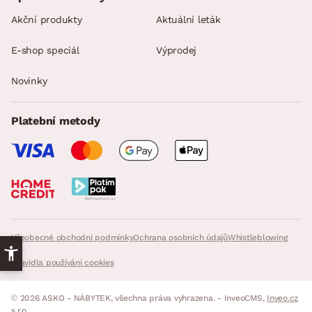
Akční produkty
Aktuální leták
E-shop speciál
Výprodej
Novinky
Platební metody
Všeobecné obchodní podmínky
Ochrana osobních údajů
Whistleblowing
Pravidla používání cookies
© 2026 ASKO - NÁBYTEK, všechna práva vyhrazena. - InveoCMS,
Inveo.cz
s.r.o.