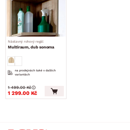
Nástavný rohový regál
Multiraum, dub sonoma
na prodejnách také v dalších
variantách
1 499.00 Kč
1 299.00 Kč