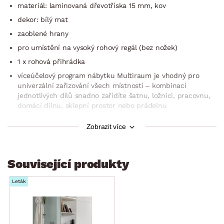
materiál: laminovaná dřevotříska 15 mm, kov
dekor: bílý mat
zaoblené hrany
pro umístění na vysoký rohový regál (bez nožek)
1 x rohová přihrádka
víceúčelový program nábytku Multiraum je vhodný pro
univerzální zařizování všech místností – kombinací
jednotlivých dílů snadno zařídíte šatnu, ložnici, pracovnu,
domácí dílnu, sklepní prostor nebo prádelnu
univerzální montáž stran konstrukce vpravo/vlevo
Zobrazit více
vyrobeno v Německu
dodáváno v demontu
Související produkty
Leták