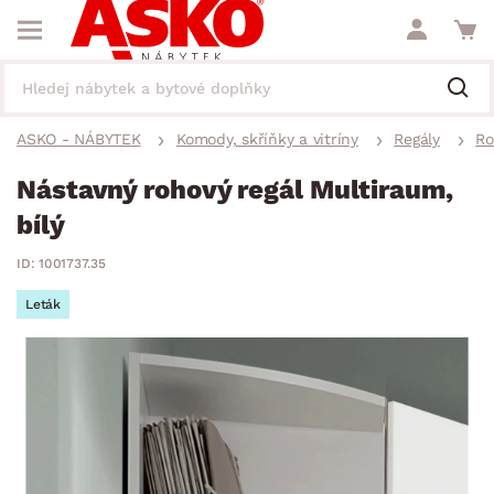
ASKO - NÁBYTEK
Komody, skříňky a vitríny
Regály
Ro
Nástavný rohový regál Multiraum,
bílý
ID: 1001737.35
Leták