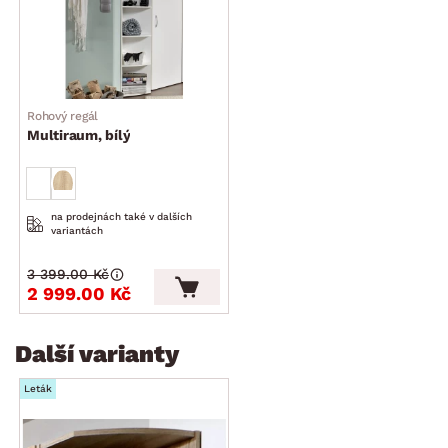
Rohový regál
Multiraum, bílý
na prodejnách také v dalších
variantách
3 399.00 Kč
2 999.00 Kč
Další varianty
Leták