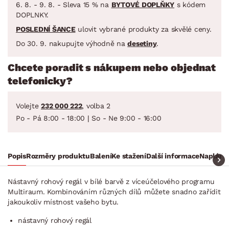
6. 8. - 9. 8. - Sleva 15 % na
BYTOVÉ DOPLŇKY
s kódem
DOPLNKY.
POSLEDNÍ ŠANCE
ulovit vybrané produkty za skvělé ceny.
Do 30. 9. nakupujte výhodně na
desetiny
.
Chcete poradit s nákupem nebo objednat
telefonicky?
Volejte
232 000 222
, volba 2
Po - Pá 8:00 - 18:00 | So - Ne 9:00 - 16:00
Popis
Rozměry produktu
Balení
Ke stažení
Další informace
Naplánuj
Nástavný rohový regál v bílé barvě z víceúčelového programu
Multiraum. Kombinováním různých dílů můžete snadno zařídit
jakoukoliv místnost vašeho bytu.
nástavný rohový regál