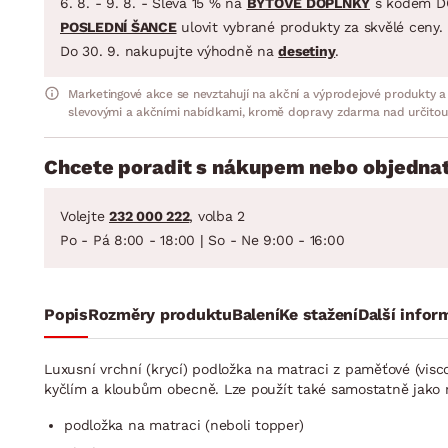
6. 8. - 9. 8. - Sleva 15 % na
BYTOVÉ DOPLŇKY
s kódem D
POSLEDNÍ ŠANCE
ulovit vybrané produkty za skvělé ceny.
Do 30. 9. nakupujte výhodně na
desetiny
.
Marketingové akce se nevztahují na akční a výprodejové produkty a
slevovými a akčními nabídkami, kromě dopravy zdarma nad určitou
Chcete poradit s nákupem nebo objednat
Volejte
232 000 222
, volba 2
Po - Pá 8:00 - 18:00 | So - Ne 9:00 - 16:00
Popis
Rozměry produktu
Balení
Ke stažení
Další infor
Luxusní vrchní (krycí) podložka na matraci z paměťové (visc
kyčlím a kloubům obecně. Lze použít také samostatně jako m
podložka na matraci (neboli topper)