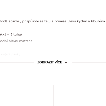
hodlí spánku, přizpůsobí se tělu a přinese úlevu kyčlím a kloubům
ěkká – 5 tuhá)
podní hlavní matrace
umovými pásky
ičební podložka
ZOBRAZIT VÍCE
Podložka na matraci