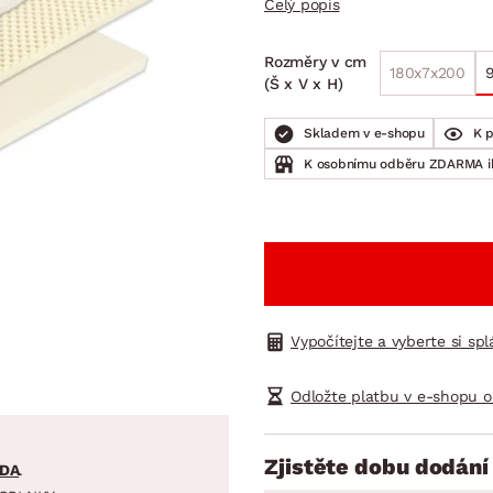
Celý popis
NÍ
DOMÁCÍ SPOTŘEBIČE
ZAHRADNÍ 
tavy
Z
Rozměry v cm
vy
Z
180x7x200
(Š x V x H)
avy
Skladem v e-shopu
K 
K osobnímu odběru ZDARMA 
Vypočítejte a vyberte si sp
Odložte platbu v e-shopu o
Zjistěte dobu dodání
DA
.