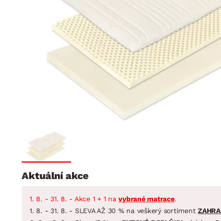
Jídelna
BYTOVÝ TEXTIL
STOLOVÁNÍ A VAŘE
Koupelnové ses
Dětský pokoj
Přikrývky
Jídelní servis
Jídelní sesta
Polštáře
Předsíň, šatna a chodba
Příbory
Zahradní sest
Koberce
Hrnce
Kuchyně
Závěsy a žaluzie
Pánve
Koupelna
Zobrazit vše
Zobrazit vše
Zahrada
VELIKONOCE
Domácnost
Aktuální akce
1. 8. - 31. 8. - Akce 1 + 1 na
vybrané matrace
.
1. 8. - 31. 8. - SLEVA AŽ 30 % na veškerý sortiment
ZAHRA