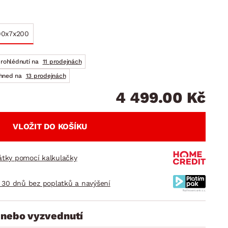
DOPLŇKY
VÁNOCE
ahradní doplňky
ahradní sestavy
90x7x200
prohlédnutí na
11 prodejnách
ihned na
13 prodejnách
4 499.00 Kč
VLOŽIT DO KOŠÍKU
látky pomocí kalkulačky
 30 dnů bez poplatků a navýšení
 nebo vyzvednutí