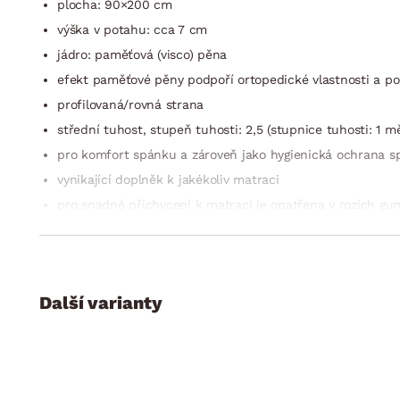
plocha: 90×200 cm
výška v potahu: cca 7 cm
jádro: paměťová (visco) pěna
efekt paměťové pěny podpoří ortopedické vlastnosti a po
profilovaná/rovná strana
střední tuhost, stupeň tuhosti: 2,5 (stupnice tuhosti: 1 m
pro komfort spánku a zároveň jako hygienická ochrana s
vynikající doplněk k jakékoliv matraci
pro snadné přichycení k matraci je opatřena v rozích g
využití také samostatně: jako masážní, relaxační nebo cv
potah snímatelný na zip, pratelný na 60 °C
Další varianty