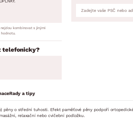
OPLNKY.
 nejdou kombinovat s jinými
 hodnotu.
 telefonicky?
mace
Rady a tipy
o) pěny o střední tuhosti. Efekt paměťové pěny podpoří ortopedick
asážní, relaxační nebo cvičební podložku.