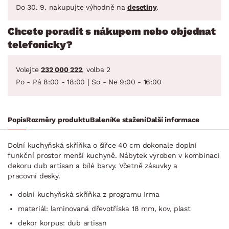
Do 30. 9. nakupujte výhodně na
desetiny
.
Chcete poradit s nákupem nebo objednat
telefonicky?
Volejte
232 000 222
, volba 2
Po - Pá 8:00 - 18:00 | So - Ne 9:00 - 16:00
Popis
Rozměry produktu
Balení
Ke stažení
Další informace
Dolní kuchyňská skříňka o šířce 40 cm dokonale doplní
funkční prostor menší kuchyně. Nábytek vyroben v kombinaci
dekoru dub artisan a bílé barvy. Včetně zásuvky a
pracovní desky.
dolní kuchyňská skříňka z programu Irma
materiál: laminovaná dřevotříska 18 mm, kov, plast
dekor korpus: dub artisan