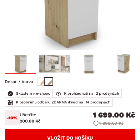
Dekor / barva
Skladem v e-shopu
K prohlédnutí na
2 prodejnách
K osobnímu odběru ZDARMA ihned na
14 prodejnách
1 699.00 Kč
Ušetříte
-10%
200.00 Kč
1 899.00 Kč
VLOŽIT DO KOŠÍKU