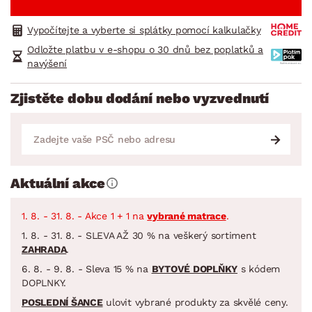
Vypočítejte a vyberte si splátky pomocí kalkulačky
Odložte platbu v e-shopu o 30 dnů bez poplatků a
navýšení
Zjistěte dobu dodání nebo vyzvednutí
Aktuální akce
1. 8. - 31. 8. - Akce 1 + 1 na
vybrané matrace
.
1. 8. - 31. 8. - SLEVA AŽ 30 % na veškerý sortiment
ZAHRADA
.
6. 8. - 9. 8. - Sleva 15 % na
BYTOVÉ DOPLŇKY
s kódem
DOPLNKY.
POSLEDNÍ ŠANCE
ulovit vybrané produkty za skvělé ceny.