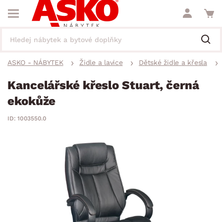
ASKO - NÁBYTEK
Židle a lavice
Dětské židle a křesla
Kancelářské křeslo Stuart, černá
ekokůže
ID: 1003550.0