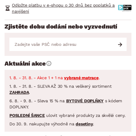
Odložte platbu v e-shopu o 30 dnů bez poplatků a
navýšení
Zjistěte dobu dodání nebo vyzvednutí
Aktuální akce
1. 8. - 31. 8. - Akce 1 + 1 na
vybrané matrace
.
1. 8. - 31. 8. - SLEVA AŽ 30 % na veškerý sortiment
ZAHRADA
.
6. 8. - 9. 8. - Sleva 15 % na
BYTOVÉ DOPLŇKY
s kódem
DOPLNKY.
POSLEDNÍ ŠANCE
ulovit vybrané produkty za skvělé ceny.
Do 30. 9. nakupujte výhodně na
desetiny
.