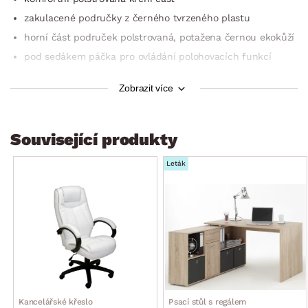
zakulacené područky z černého tvrzeného plastu
horní část područek polstrovaná, potažena černou ekokůží
pod sedákem páčka pro ovládání polohovacích funkcí
funkce výškového nastavení
Zobrazit více
opěrák nastavitelný na pevnou polohu nebo na
houpací funkci
solidní kolega pro domácí pracovnu
Související produkty
max. doporučená nosnost do 120 kg
Leták
dodáváno v demontu
Kancelářské křeslo
Psací stůl s regálem