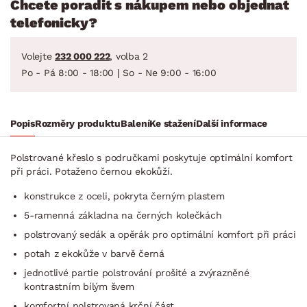
Chcete poradit s nákupem nebo objednat
telefonicky?
Volejte
232 000 222
, volba 2
Po - Pá 8:00 - 18:00 | So - Ne 9:00 - 16:00
Popis
Rozměry produktu
Balení
Ke stažení
Další informace
Polstrované křeslo s područkami poskytuje optimální komfort
při práci. Potaženo černou ekokůží.
konstrukce z oceli, pokryta černým plastem
5-ramenná základna na černých kolečkách
polstrovaný sedák a opěrák pro optimální komfort při práci
potah z ekokůže v barvě černá
jednotlivé partie polstrování prošité a zvýrazněné
kontrastním bílým švem
komfortní polstrovaná krční část