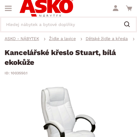
ASKO - NÁBYTEK
Židle a lavice
Dětské židle a křesla
Kancelářské křeslo Stuart, bílá
ekokůže
ID: 1003550.1