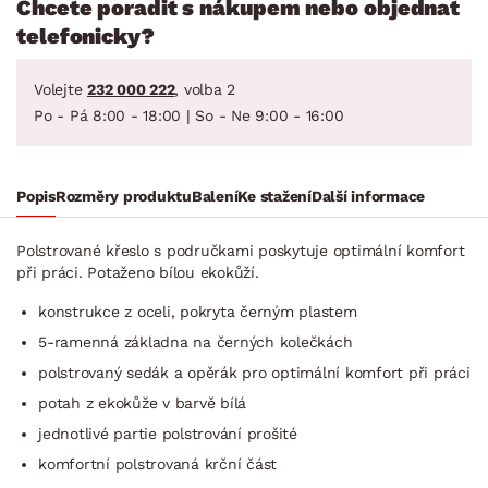
Chcete poradit s nákupem nebo objednat
telefonicky?
Volejte
232 000 222
, volba 2
Po - Pá 8:00 - 18:00 | So - Ne 9:00 - 16:00
Popis
Rozměry produktu
Balení
Ke stažení
Další informace
Polstrované křeslo s područkami poskytuje optimální komfort
při práci. Potaženo bílou ekokůží.
konstrukce z oceli, pokryta černým plastem
5-ramenná základna na černých kolečkách
polstrovaný sedák a opěrák pro optimální komfort při práci
potah z ekokůže v barvě bílá
jednotlivé partie polstrování prošité
komfortní polstrovaná krční část