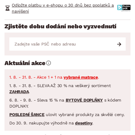
Odložte platbu v e-shopu o 30 dnů bez poplatků a
navýšení
Zjistěte dobu dodání nebo vyzvednutí
Aktuální akce
1. 8. - 31. 8. - Akce 1 + 1 na
vybrané matrace
.
1. 8. - 31. 8. - SLEVA AŽ 30 % na veškerý sortiment
ZAHRADA
.
6. 8. - 9. 8. - Sleva 15 % na
BYTOVÉ DOPLŇKY
s kódem
DOPLNKY.
POSLEDNÍ ŠANCE
ulovit vybrané produkty za skvělé ceny.
Do 30. 9. nakupujte výhodně na
desetiny
.