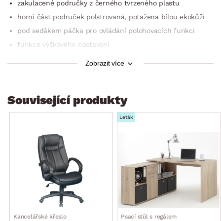
zakulacené područky z černého tvrzeného plastu
horní část područek polstrovaná, potažena bílou ekokůží
pod sedákem páčka pro ovládání polohovacích funkcí
funkce výškového nastavení
opěrák nastavitelný na pevnou polohu nebo na
Zobrazit více
houpací funkci
solidní kolega pro domácí pracovnu
max. doporučená nosnost do 120 kg
Související produkty
dodáváno v demontu
Leták
Kancelářské křeslo
Psací stůl s regálem