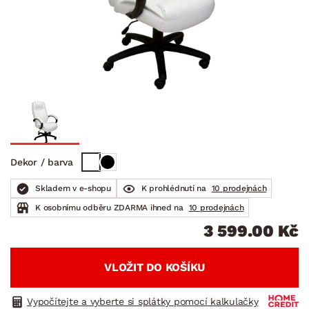
Dekor / barva
Skladem v e-shopu
K prohlédnutí na
10 prodejnách
K osobnímu odběru ZDARMA ihned na
10 prodejnách
3 599.00 Kč
VLOŽIT DO KOŠÍKU
Vypočítejte a vyberte si splátky pomocí kalkulačky