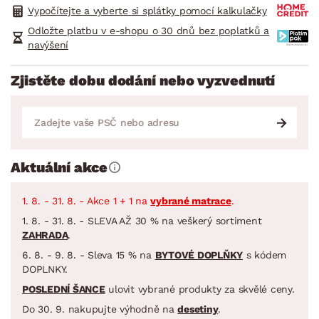
Vypočítejte a vyberte si splátky pomocí kalkulačky
Odložte platbu v e-shopu o 30 dnů bez poplatků a
navýšení
Zjistěte dobu dodání nebo vyzvednutí
Aktuální akce
1. 8. - 31. 8. - Akce 1 + 1 na
vybrané matrace
.
1. 8. - 31. 8. - SLEVA AŽ 30 % na veškerý sortiment
ZAHRADA
.
6. 8. - 9. 8. - Sleva 15 % na
BYTOVÉ DOPLŇKY
s kódem
DOPLNKY.
POSLEDNÍ ŠANCE
ulovit vybrané produkty za skvělé ceny.
Do 30. 9. nakupujte výhodně na
desetiny
.