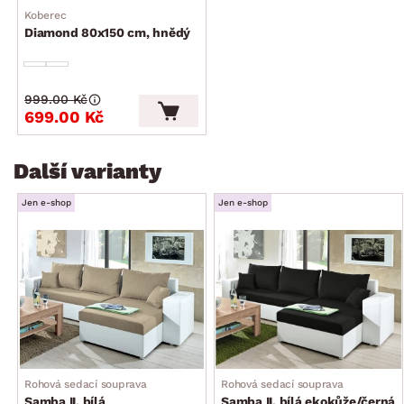
Koberec
dodáváno v částečném demontu
Diamond 80x150 cm, hnědý
999.00 Kč
699.00 Kč
Další varianty
Jen e-shop
Jen e-shop
Rohová sedací souprava
Rohová sedací souprava
Samba II, bílá
Samba II, bílá ekokůže/černá