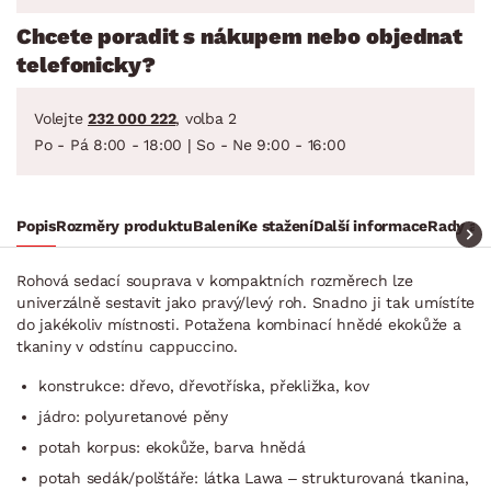
Chcete poradit s nákupem nebo objednat
telefonicky?
Volejte
232 000 222
, volba 2
Po - Pá 8:00 - 18:00 | So - Ne 9:00 - 16:00
Popis
Rozměry produktu
Balení
Ke stažení
Další informace
Rady a t
Rohová sedací souprava v kompaktních rozměrech lze
univerzálně sestavit jako pravý/levý roh. Snadno ji tak umístíte
do jakékoliv místnosti. Potažena kombinací hnědé ekokůže a
tkaniny v odstínu cappuccino.
konstrukce: dřevo, dřevotříska, překližka, kov
jádro: polyuretanové pěny
potah korpus: ekokůže, barva hnědá
potah sedák/polštáře: látka Lawa – strukturovaná tkanina,