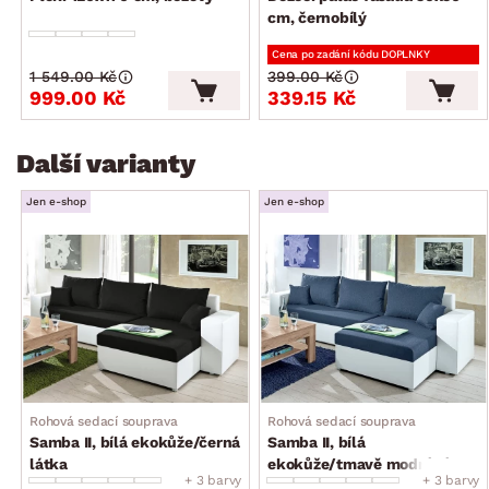
cm, černobílý
Cena po zadání kódu DOPLNKY
1 549.00 Kč
399.00 Kč
999.00 Kč
339.15 Kč
Další varianty
Jen e-shop
Jen e-shop
Rohová sedací souprava
Rohová sedací souprava
Samba II, bílá ekokůže/černá
Samba II, bílá
látka
ekokůže/tmavě modrá látka
+ 3 barvy
+ 3 barvy