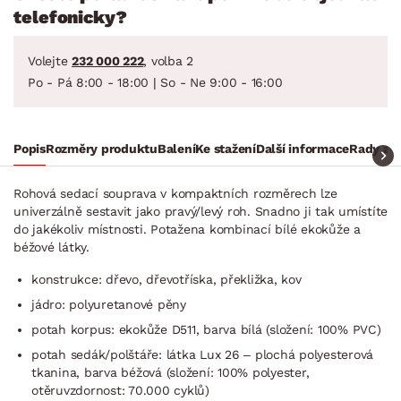
telefonicky?
Volejte
232 000 222
, volba 2
Po - Pá 8:00 - 18:00 | So - Ne 9:00 - 16:00
Popis
Rozměry produktu
Balení
Ke stažení
Další informace
Rady a t
Rohová sedací souprava v kompaktních rozměrech lze
univerzálně sestavit jako pravý/levý roh. Snadno ji tak umístíte
do jakékoliv místnosti. Potažena kombinací bílé ekokůže a
béžové látky.
konstrukce: dřevo, dřevotříska, překližka, kov
jádro: polyuretanové pěny
potah korpus: ekokůže D511, barva bílá (složení: 100% PVC)
potah sedák/polštáře: látka Lux 26 – plochá polyesterová
tkanina, barva béžová (složení: 100% polyester,
otěruvzdornost: 70.000 cyklů)