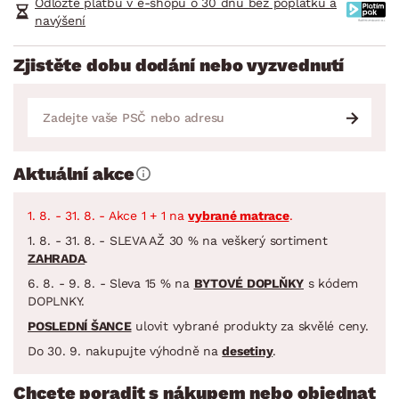
Odložte platbu v e-shopu o 30 dnů bez poplatků a
navýšení
Zjistěte dobu dodání nebo vyzvednutí
Aktuální akce
1. 8. - 31. 8. - Akce 1 + 1 na
vybrané matrace
.
1. 8. - 31. 8. - SLEVA AŽ 30 % na veškerý sortiment
ZAHRADA
.
6. 8. - 9. 8. - Sleva 15 % na
BYTOVÉ DOPLŇKY
s kódem
DOPLNKY.
POSLEDNÍ ŠANCE
ulovit vybrané produkty za skvělé ceny.
Do 30. 9. nakupujte výhodně na
desetiny
.
Chcete poradit s nákupem nebo objednat