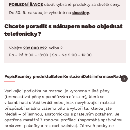
POSLEDNÍ ŠANCE
ulovit vybrané produkty za skvělé ceny.
Do 30. 9. nakupujte výhodně na
desetiny
.
Chcete poradit s nákupem nebo objednat
telefonicky?
Volejte
232 000 222
, volba 2
Po - Pá 8:00 - 18:00 | So - Ne 9:00 - 16:00
Popis
Rozměry produktu
Balení
Ke stažení
Další informace
Rady a t
Vynikající podložka na matraci je vyrobena z líné pěny
(termoaktivní pěny s paměťovým efektem), která se
v kombinaci s Vaší tvrdší nebo jinak nevyhovující matrací
přizpůsobí snadno vašemu tělu a vytvoří tu, kterou jste
hledali – příjemnou, anatomickou s pratelným potahem. Je
opatřena masážní 7 zónovou profilací (napomáhá správnému
prokrvení pokožky a relaxaci svalstva). Zároveň poskytne