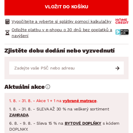
VLOŽIT DO KOŠÍKU
Vypočítejte a vyberte si splátky pomocí kalkulačky
Odložte platbu v e-shopu o 30 dnů bez poplatků a
navýšení
Zjistěte dobu dodání nebo vyzvednutí
Aktuální akce
1. 8. - 31. 8. - Akce 1 + 1 na
vybrané matrace
.
1. 8. - 31. 8. - SLEVA AŽ 30 % na veškerý sortiment
ZAHRADA
.
6. 8. - 9. 8. - Sleva 15 % na
BYTOVÉ DOPLŇKY
s kódem
DOPLNKY.