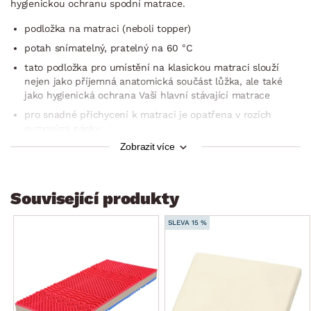
hygienickou ochranu spodní matrace.
podložka na matraci (neboli topper)
potah snímatelný, pratelný na 60 °C
tato podložka pro umístění na klasickou matraci slouží
nejen jako příjemná anatomická součást lůžka, ale také
jako hygienická ochrana Vaší hlavní stávající matrace
pro snadné přichycení k matraci je opatřena v rozích
gumovými pásky
Zobrazit více
plocha 160×200 cm
výška cca 4 cm
podložka byla testována 40.000× mechanickými cykly,
Související produkty
které simulují každodenní použití
SLEVA 15 %