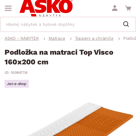
ASKO - NÁBYTEK
Matrace
Toppery a chrániče
Podlo
Podložka na matraci Top Visco
160x200 cm
ID: 1006477.6
Jen e-shop