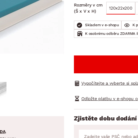
NÍ
DOMÁCÍ SPOTŘEBIČE
ZAHRADNÍ 
Rozměry v cm
tavy
Z
120x22x200
(Š x V x H)
vy
Z
Skladem v e-shopu
K 
avy
K osobnímu odběru ZDARMA 
Vypočítejte a vyberte si sp
Odložte platbu v e-shopu o
Zjistěte dobu dodání
DA
.