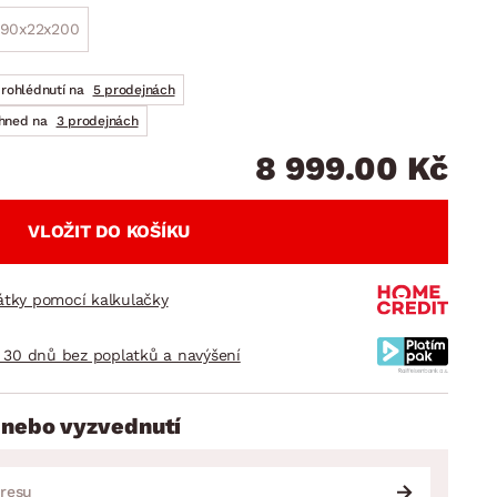
DOPLŇKY
VÁNOCE
ahradní doplňky
90x22x200
ahradní sestavy
prohlédnutí na
5 prodejnách
ihned na
3 prodejnách
8 999.00 Kč
VLOŽIT DO KOŠÍKU
látky pomocí kalkulačky
 30 dnů bez poplatků a navýšení
 nebo vyzvednutí