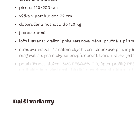
plocha 120×200 cm
výška v potahu: cca 22 cm
doporučená nosnost: do 120 kg
jednostranná
ložná strana: kvalitní polyuretanová pěna, pružná a přizp
středová vrstva: 7 anatomických zón, taštičkové pružiny (
reagovat a dynamicky se přizpůsobovat tvaru i zátěži jedno
potah Tencel: složení 54% PES/46% CLY, úplet prošitý PE
antibakteriální vlastnosti, hladká povrchová struktura, p
odvětrávání jádra matrace, snímatelný na zip, pratelný n
vhodné uložení na: pevný laťkový rošt, pevný lamelový roš
český výrobek
Další varianty