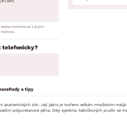
OPLNKY.
 nejdou kombinovat s jinými
 hodnotu.
 telefonicky?
mace
Rady a tipy
anatomických zón. Její jádro je tvořeno velkým množstvím malých p
kvalitní polyuretanová pěna. Díky systému taštičkových pružin se ma