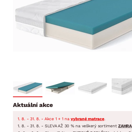
Jídelna
BYTOVÝ TEXTIL
STOLOVÁNÍ A VAŘE
Koupelnové ses
Dětský pokoj
Přikrývky
Jídelní servis
Jídelní sesta
Polštáře
Předsíň, šatna a chodba
Příbory
Zahradní sest
Koberce
Hrnce
Kuchyně
Závěsy a žaluzie
Pánve
Koupelna
Zobrazit vše
Zobrazit vše
Zahrada
VELIKONOCE
Domácnost
Aktuální akce
1. 8. - 31. 8. - Akce 1 + 1 na
vybrané matrace
.
1. 8. - 31. 8. - SLEVA AŽ 30 % na veškerý sortiment
ZAHRA