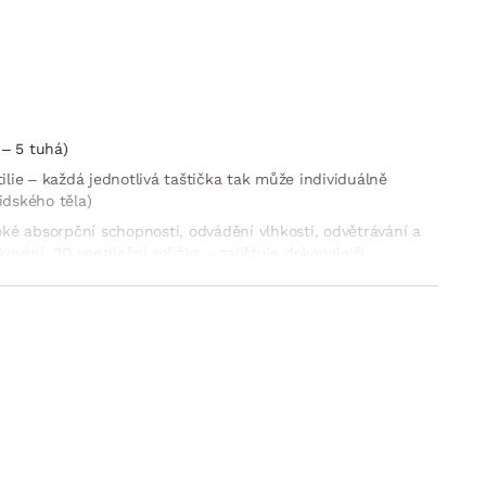
 – 5 tuhá)
ilie – každá jednotlivá taštička tak může individuálně
idského těla)
ké absorpční schopnosti, odvádění vlhkosti, odvětrávání a
ování, 3D ventilační mřížka – zajišťuje dokonalejší