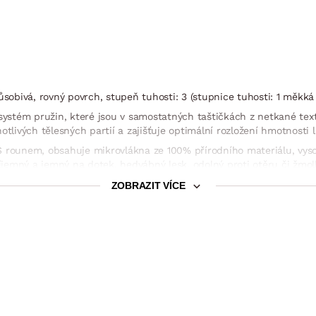
ůsobivá, rovný povrch, stupeň tuhosti: 3 (stupnice tuhosti: 1 měkká
systém pružin, které jsou v samostatných taštičkách z netkané text
tlivých tělesných partií a zajišťuje optimální rozložení hmotnosti l
S rounem, obsahuje mikrovlákna ze 100% přírodního materiálu, vyso
říjemný a jemný na dotek, hedvábný lesk, odolný proti otěru či žmolk
a 60 °C
ZOBRAZIT VÍCE
t, rošt s polohováním hlavy (nelze celý polohovací)
Matrace