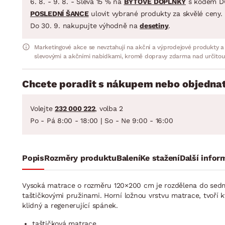
6. 8. - 9. 8. - Sleva 15 % na
BYTOVÉ DOPLŇKY
s kódem D
POSLEDNÍ ŠANCE
ulovit vybrané produkty za skvělé ceny.
Do 30. 9. nakupujte výhodně na
desetiny
.
Marketingové akce se nevztahují na akční a výprodejové produkty a
slevovými a akčními nabídkami, kromě dopravy zdarma nad určitou
Chcete poradit s nákupem nebo objednat
Volejte
232 000 222
, volba 2
Po - Pá 8:00 - 18:00 | So - Ne 9:00 - 16:00
Popis
Rozměry produktu
Balení
Ke stažení
Další infor
Vysoká matrace o rozměru 120×200 cm je rozdělena do sedmi 
taštičkovými pružinami. Horní ložnou vrstvu matrace, tvoří 
klidný a regenerující spánek.
taštičková matrace