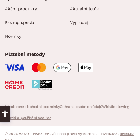
Akční produkty
Aktuální leták
E-shop speciál
Výprodej
Novinky
Platební metody
Všeobecné obchodní podmínky
Ochrana osobních údajů
Whistleblowing
Pravidla používání cookies
© 2026 ASKO - NÁBYTEK, všechna práva vyhrazena. - InveoCMS,
Inveo.cz
s.r.o.