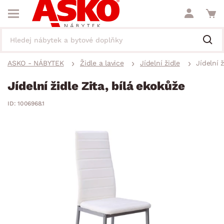
ASKO - NÁBYTEK
Židle a lavice
Jídelní židle
Jídelní 
Jídelní židle Zita, bílá ekokůže
ID: 1006968.1