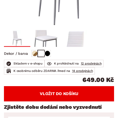
Dekor / barva
Skladem v e-shopu
K prohlédnutí na
12 prodejnách
K osobnímu odběru ZDARMA ihned na
14 prodejnách
649.00 Kč
VLOŽIT DO KOŠÍKU
Zjistěte dobu dodání nebo vyzvednutí