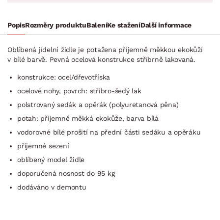
Popis
Rozměry produktu
Balení
Ke stažení
Další informace
Oblíbená jídelní židle je potažena příjemně měkkou ekokůží
v bílé barvě. Pevná ocelová konstrukce stříbrně lakovaná.
konstrukce: ocel/dřevotříska
ocelové nohy, povrch: stříbro-šedý lak
polstrovaný sedák a opěrák (polyuretanová pěna)
potah: příjemně měkká ekokůže, barva bílá
vodorovné bílé prošití na přední části sedáku a opěráku
příjemné sezení
oblíbený model židle
doporučená nosnost do 95 kg
dodáváno v demontu