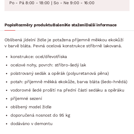
Po - Pá 8:00 - 18:00 | So - Ne 9:00 - 16:00
Popis
Rozměry produktu
Balení
Ke stažení
Další informace
Oblíbená jídelní židle je potažena příjemně měkkou ekokůží
v barvě bláta. Pevná ocelová konstrukce stříbrně lakovaná.
konstrukce: ocel/dřevotříska
ocelové nohy, povrch: stříbro-šedý lak
polstrovaný sedák a opěrák (polyuretanová pěna)
potah: příjemně měkká ekokůže, barva bláta (šedo-hnědá)
vodorovné šedé prošití na přední části sedáku a opěráku
příjemné sezení
oblíbený model židle
doporučená nosnost do 95 kg
dodáváno v demontu