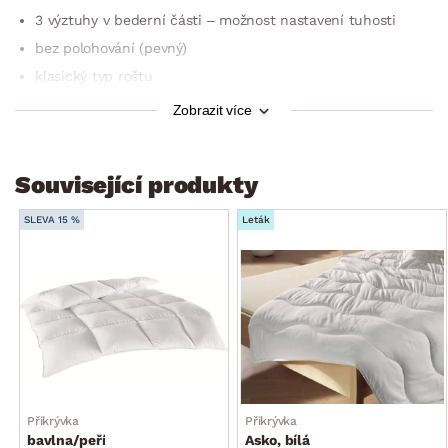
3 výztuhy v bederní části – možnost nastavení tuhosti
bez polohování (pevný)
klasický typ roštu
český výrobek
Zobrazit více
dodáváno smontované
Související produkty
SLEVA 15 %
Leták
Přikrývka
Přikrývka
bavlna/peří
Asko, bílá