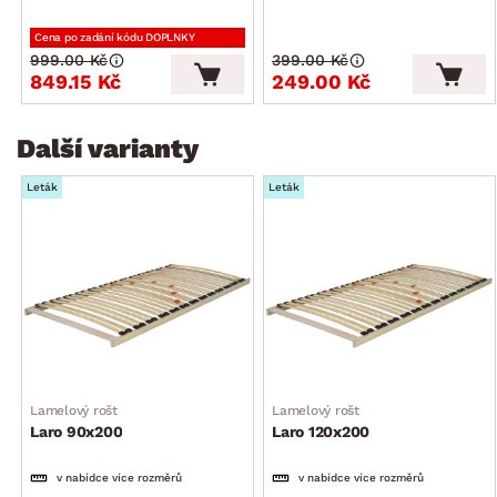
Cena po zadání kódu DOPLNKY
999.00 Kč
399.00 Kč
849.15 Kč
249.00 Kč
Další varianty
Leták
Leták
Lamelový rošt
Lamelový rošt
Laro 90x200
Laro 120x200
v nabídce více rozměrů
v nabídce více rozměrů