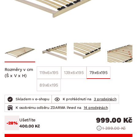
Rozměry v cm
119x6x195
139x6x195
79x6x195
(Š x V x H)
89x6x195
Skladem v e-shopu
K prohlédnutí na
3 prodejnách
K osobnímu odběru ZDARMA ihned na
14 prodejnách
999.00 Kč
Ušetříte
-28%
400.00 Kč
1 399.00 Kč