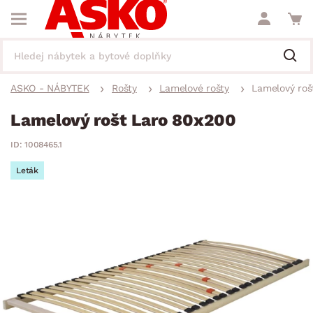
ASKO - NÁBYTEK
Rošty
Lamelové rošty
Lamelový roš
Lamelový rošt Laro 80x200
ID: 1008465.1
Leták