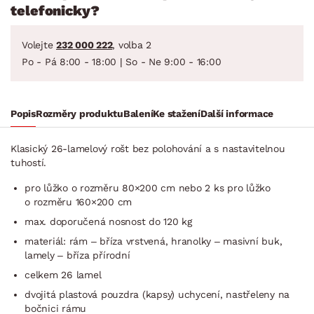
telefonicky?
Volejte
232 000 222
, volba 2
Po - Pá 8:00 - 18:00 | So - Ne 9:00 - 16:00
Popis
Rozměry produktu
Balení
Ke stažení
Další informace
Klasický 26-lamelový rošt bez polohování a s nastavitelnou
tuhostí.
pro lůžko o rozměru 80×200 cm nebo 2 ks pro lůžko
o rozměru 160×200 cm
max. doporučená nosnost do 120 kg
materiál: rám – bříza vrstvená, hranolky – masivní buk,
lamely – bříza přírodní
celkem 26 lamel
dvojitá plastová pouzdra (kapsy) uchycení, nastřeleny na
bočnici rámu