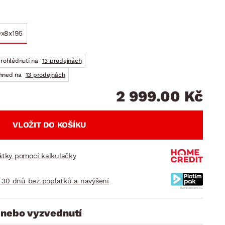
DOPLŇKY
VÁNOCE
ahradní doplňky
ahradní sestavy
x8x195
prohlédnutí na
13 prodejnách
ihned na
13 prodejnách
2 999.00 Kč
VLOŽIT DO KOŠÍKU
látky pomocí kalkulačky
 30 dnů bez poplatků a navýšení
 nebo vyzvednutí