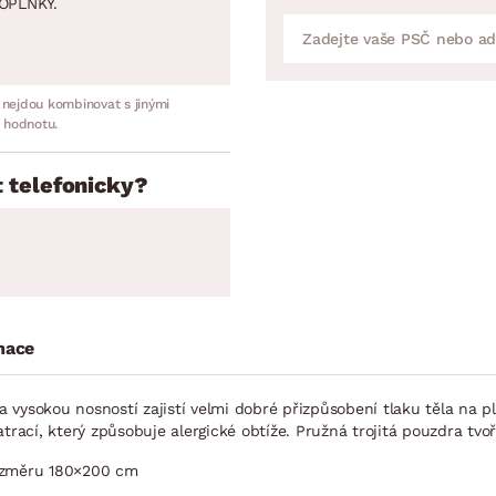
OPLNKY.
 nejdou kombinovat s jinými
 hodnotu.
 telefonicky?
mace
vysokou nosností zajistí velmi dobré přizpůsobení tlaku těla na pl
ací, který způsobuje alergické obtíže. Pružná trojitá pouzdra tvo
rozměru 180×200 cm