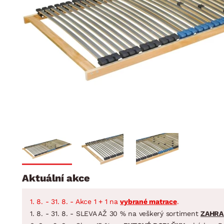
Jídelna
BYTOVÝ TEXTIL
STOLOVÁNÍ A VAŘE
Koupelnové ses
Dětský pokoj
Přikrývky
Jídelní servis
Jídelní sesta
Polštáře
Předsíň, šatna a chodba
Příbory
Zahradní sest
Koberce
Hrnce
Kuchyně
Závěsy a žaluzie
Pánve
Koupelna
Zobrazit vše
Zobrazit vše
Zahrada
VELIKONOCE
Domácnost
Aktuální akce
1. 8. - 31. 8. - Akce 1 + 1 na
vybrané matrace
.
1. 8. - 31. 8. - SLEVA AŽ 30 % na veškerý sortiment
ZAHRA