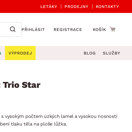
LETÁKY
PRODEJNY
KONTAKTY
PŘIHLÁSIT
REGISTRACE
KOŠÍK
A
VÝPRODEJ
BLOG
SLUŽBY
A ORGANIZACE
Zahradní sety
DROBNÉ BYTOVÉ DOPLŇKY
če
Kuchyňské příslušenství
 Trio Star
adní židle a křesla
štníky
Kuchyňské doplňky
ahradní lavice
viny
Koupelnové doplňky
Zahradní stoly
lečení
Zahradní doplňky
t s vysokým počtem úzkých lamel a vysokou nosností
hradní houpačky
Zobrazit vše
bení tlaku těla na ploše lůžka.
ahradní lehátka