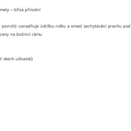
mely – bříza přírodní
ný povrch): usnadňuje údržbu roštu a omezí zachytávání prachu pod
yceny na bočnici rámu
t všech uživatelů
Lamelový rošt