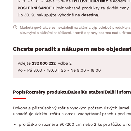
6. 8. - 9. 8. - Sleva 15 % na
BYTOVÉ DOPLŇKY
s kódem D
POSLEDNÍ ŠANCE
ulovit vybrané produkty za skvělé ceny.
Do 30. 9. nakupujte výhodně na
desetiny
.
Marketingové akce se nevztahují na akční a výprodejové produkty a
slevovými a akčními nabídkami, kromě dopravy zdarma nad určitou
Chcete poradit s nákupem nebo objednat
Volejte
232 000 222
, volba 2
Po - Pá 8:00 - 18:00 | So - Ne 9:00 - 16:00
Popis
Rozměry produktu
Balení
Ke stažení
Další infor
Dokonale přizpůsobivý rošt s vysokým počtem úzkých lamel a 
usnadňuje údržbu roštu a omezí zachytávání prachu pod matr
pro lůžko o rozměru 90×200 cm nebo 2 ks pro lůžko o 