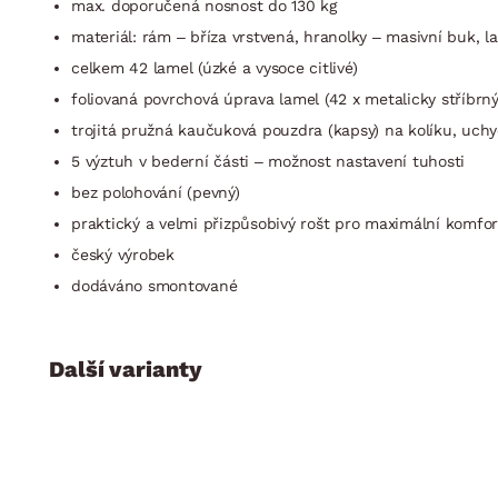
max. doporučená nosnost do 130 kg
materiál: rám – bříza vrstvená, hranolky – masivní buk, la
celkem 42 lamel (úzké a vysoce citlivé)
foliovaná povrchová úprava lamel (42 x metalicky stříbr
trojitá pružná kaučuková pouzdra (kapsy) na kolíku, uch
5 výztuh v bederní části – možnost nastavení tuhosti
bez polohování (pevný)
praktický a velmi přizpůsobivý rošt pro maximální komfor
český výrobek
dodáváno smontované
Další varianty