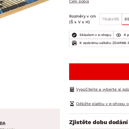
Celý popis
NÍ
DOMÁCÍ SPOTŘEBIČE
ZAHRADNÍ 
tavy
Z
Rozměry v cm
vy
Z
79x8x195
89
(Š x V x H)
avy
Skladem v e-shopu
K 
K osobnímu odběru ZDARMA 
Vypočítejte a vyberte si sp
Odložte platbu v e-shopu o
Zjistěte dobu dodání
DA
.