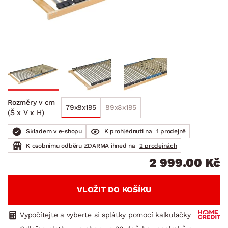
Rozměry v cm
79x8x195
89x8x195
(Š x V x H)
Skladem v e-shopu
K prohlédnutí na
1 prodejně
K osobnímu odběru ZDARMA ihned na
2 prodejnách
2 999.00 Kč
VLOŽIT DO KOŠÍKU
Vypočítejte a vyberte si splátky pomocí kalkulačky