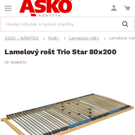
ASKO - NÁBYTEK
Rošty
Lamelové rošty
Lamelový roš
Lamelový rošt Trio Star 80x200
ID: 1008472.1