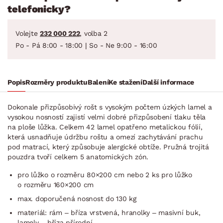
telefonicky?
Volejte
232 000 222
, volba 2
Po - Pá 8:00 - 18:00 | So - Ne 9:00 - 16:00
Popis
Rozměry produktu
Balení
Ke stažení
Další informace
Dokonale přizpůsobivý rošt s vysokým počtem úzkých lamel a
vysokou nosností zajistí velmi dobré přizpůsobení tlaku těla
na ploše lůžka. Celkem 42 lamel opatřeno metalickou fólií,
která usnadňuje údržbu roštu a omezí zachytávání prachu
pod matrací, který způsobuje alergické obtíže. Pružná trojitá
pouzdra tvoří celkem 5 anatomických zón.
pro lůžko o rozměru 80×200 cm nebo 2 ks pro lůžko
o rozměru 160×200 cm
max. doporučená nosnost do 130 kg
materiál: rám – bříza vrstvená, hranolky – masivní buk,
lamely – bříza přírodní