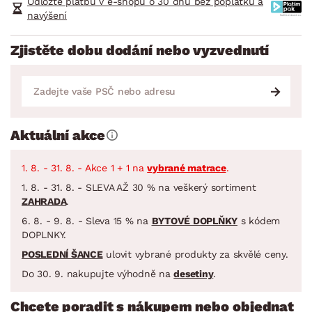
Odložte platbu v e-shopu o 30 dnů bez poplatků a
navýšení
Zjistěte dobu dodání nebo vyzvednutí
Aktuální akce
1. 8. - 31. 8. - Akce 1 + 1 na
vybrané matrace
.
1. 8. - 31. 8. - SLEVA AŽ 30 % na veškerý sortiment
ZAHRADA
.
6. 8. - 9. 8. - Sleva 15 % na
BYTOVÉ DOPLŇKY
s kódem
DOPLNKY.
POSLEDNÍ ŠANCE
ulovit vybrané produkty za skvělé ceny.
Do 30. 9. nakupujte výhodně na
desetiny
.
Chcete poradit s nákupem nebo objednat