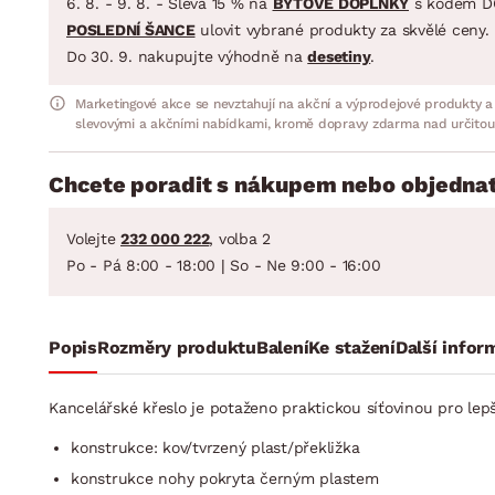
6. 8. - 9. 8. - Sleva 15 % na
BYTOVÉ DOPLŇKY
s kódem D
POSLEDNÍ ŠANCE
ulovit vybrané produkty za skvělé ceny.
Do 30. 9. nakupujte výhodně na
desetiny
.
Marketingové akce se nevztahují na akční a výprodejové produkty a
slevovými a akčními nabídkami, kromě dopravy zdarma nad určitou
Chcete poradit s nákupem nebo objednat
Volejte
232 000 222
, volba 2
Po - Pá 8:00 - 18:00 | So - Ne 9:00 - 16:00
Popis
Rozměry produktu
Balení
Ke stažení
Další infor
Kancelářské křeslo je potaženo praktickou síťovinou pro lep
konstrukce: kov/tvrzený plast/překližka
konstrukce nohy pokryta černým plastem