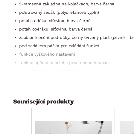
5-ramenná základna na kolečkách, barva černá
polstrovaný sedák (polyuretanová výplň)
potah sedáku: síťovina, barva černá
potah opěráku: síťovina, barva černá
zaoblené boční područky: černý tvrzený plast (pevné – b
pod sedákem páčka pro ovládání funkcí
funkce výškového nastavení
funkce opěradla: poloha pevná nebo houpací
max. doporučená nosnost do 120 kg
dodáváno v demontu
Související produkty