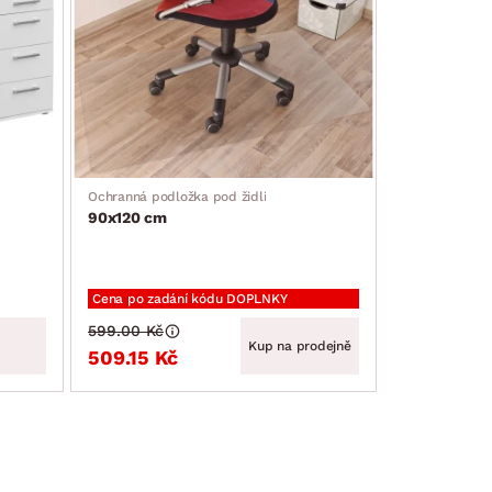
Ochranná podložka pod židli
90x120 cm
Cena po zadání kódu DOPLNKY
599.00 Kč
Kup na prodejně
509.15 Kč