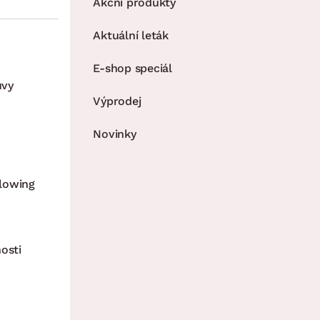
Akční produkty
Aktuální leták
E-shop speciál
uvy
Výprodej
Novinky
lowing
osti