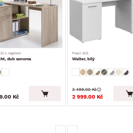
tůl s regálem
Psací stůl
cht, dub sonoma
Walter, bílý
3 499.00 Kč
9.00 Kč
2 999.00 Kč