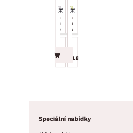
Kancelářské křeslo
Kancelářské křeslo
Fresh, černá/
Fresh,
šedá síťovina
černá/zelená
síťovina
1 899.00 Kč
1 899.00 Kč
Speciální nabídky