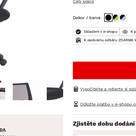
Celý popis
NÍ
DOMÁCÍ SPOTŘEBIČE
ZAHRADNÍ 
tavy
Z
Dekor / barva
vy
Z
avy
Skladem v e-shopu
K 
K osobnímu odběru ZDARMA 
Vypočítejte a vyberte si sp
Odložte platbu v e-shopu o
Zjistěte dobu dodání
DA
.