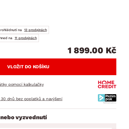
DOPLŇKY
VÁNOCE
ahradní doplňky
ahradní sestavy
prohlédnutí na
13 prodejnách
ihned na
11 prodejnách
1 899.00 Kč
VLOŽIT DO KOŠÍKU
látky pomocí kalkulačky
 30 dnů bez poplatků a navýšení
 nebo vyzvednutí