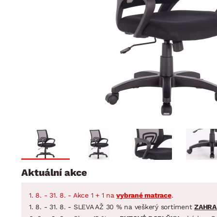
Jídelna
BYTOVÝ TEXTIL
STOLOVÁNÍ A VAŘE
Koupelnové ses
Dětský pokoj
Přikrývky
Jídelní servis
Jídelní sesta
Polštáře
Předsíň, šatna a chodba
Příbory
Zahradní sest
Koberce
Hrnce
Kuchyně
Závěsy a žaluzie
Pánve
Koupelna
Zobrazit vše
Zobrazit vše
Zahrada
VELIKONOCE
Domácnost
Aktuální akce
1. 8. - 31. 8. - Akce 1 + 1 na
vybrané matrace
.
1. 8. - 31. 8. - SLEVA AŽ 30 % na veškerý sortiment
ZAHRA