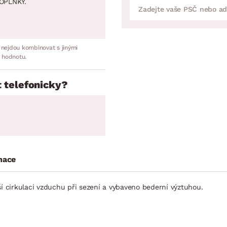
OPLNKY.
 nejdou kombinovat s jinými
 hodnotu.
 telefonicky?
mace
ší cirkulaci vzduchu při sezení a vybaveno bederní výztuhou.