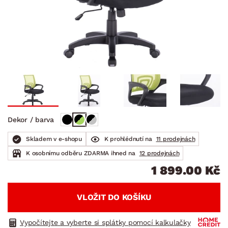
Dekor / barva
Skladem v e-shopu
K prohlédnutí na
11 prodejnách
K osobnímu odběru ZDARMA ihned na
12 prodejnách
1 899.00 Kč
VLOŽIT DO KOŠÍKU
Vypočítejte a vyberte si splátky pomocí kalkulačky