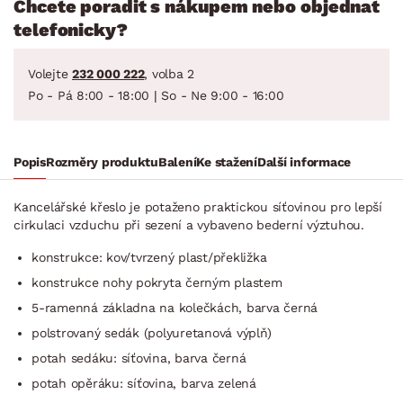
Chcete poradit s nákupem nebo objednat
telefonicky?
Volejte
232 000 222
, volba 2
Po - Pá 8:00 - 18:00 | So - Ne 9:00 - 16:00
Popis
Rozměry produktu
Balení
Ke stažení
Další informace
Kancelářské křeslo je potaženo praktickou síťovinou pro lepší
cirkulaci vzduchu při sezení a vybaveno bederní výztuhou.
konstrukce: kov/tvrzený plast/překližka
konstrukce nohy pokryta černým plastem
5-ramenná základna na kolečkách, barva černá
polstrovaný sedák (polyuretanová výplň)
potah sedáku: síťovina, barva černá
potah opěráku: síťovina, barva zelená