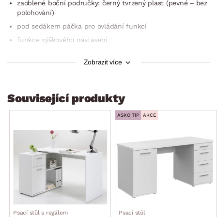
zaoblené boční područky: černý tvrzený plast (pevné – bez
polohování)
pod sedákem páčka pro ovládání funkcí
funkce výškového nastavení
funkce opěradla: poloha pevná nebo houpací
Zobrazit více
max. doporučená nosnost do 120 kg
dodáváno v demontu
Související produkty
ASKO TIP
AKCE
Psací stůl s regálem
Psací stůl