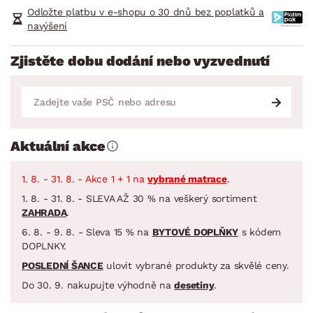
Odložte platbu v e-shopu o 30 dnů bez poplatků a
navýšení
Zjistěte dobu dodání nebo vyzvednutí
Aktuální akce
1. 8. - 31. 8. - Akce 1 + 1 na
vybrané matrace
.
1. 8. - 31. 8. - SLEVA AŽ 30 % na veškerý sortiment
ZAHRADA
.
6. 8. - 9. 8. - Sleva 15 % na
BYTOVÉ DOPLŇKY
s kódem
DOPLNKY.
POSLEDNÍ ŠANCE
ulovit vybrané produkty za skvělé ceny.
Do 30. 9. nakupujte výhodně na
desetiny
.