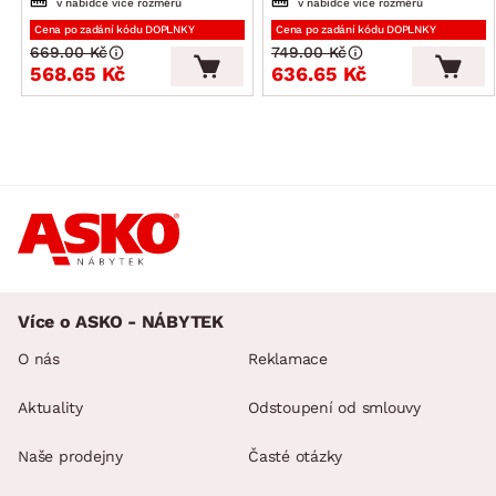
v nabídce více rozměrů
v nabídce více rozměrů
Cena po zadání kódu DOPLNKY
Cena po zadání kódu DOPLNKY
669.00 Kč
749.00 Kč
568.65 Kč
636.65 Kč
Více o ASKO - NÁBYTEK
O nás
Reklamace
Aktuality
Odstoupení od smlouvy
Naše prodejny
Časté otázky