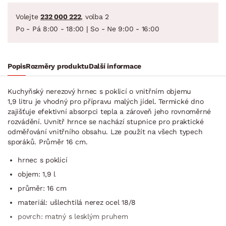
Volejte
232 000 222
, volba 2
Po - Pá 8:00 - 18:00 | So - Ne 9:00 - 16:00
Popis
Rozměry produktu
Další informace
Kuchyňský nerezový hrnec s poklicí o vnitřním objemu
1,9 litru je vhodný pro přípravu malých jídel. Termické dno
zajišťuje efektivní absorpci tepla a zároveň jeho rovnoměrné
rozvádění. Uvnitř hrnce se nachází stupnice pro praktické
odměřování vnitřního obsahu. Lze použít na všech typech
sporáků. Průměr 16 cm.
hrnec s poklicí
objem: 1,9 l
průměr: 16 cm
materiál: ušlechtilá nerez ocel 18/8
povrch: matný s lesklým pruhem