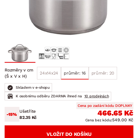
Rozměry v cm
24x14x24
průměr: 16
průměr: 20
(Š x V x H)
Skladem v e-shopu
K osobnímu odběru ZDARMA ihned na
10 prodejnách
Cena po zadání kódu DOPLNKY
Ušetříte
466.65 Kč
-15%
82.35 Kč
549.00 Kč
Cena bez kódu:
VLOŽIT DO KOŠÍKU