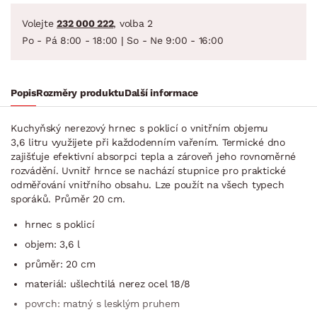
Volejte
232 000 222
, volba 2
Po - Pá 8:00 - 18:00 | So - Ne 9:00 - 16:00
Popis
Rozměry produktu
Další informace
Kuchyňský nerezový hrnec s poklicí o vnitřním objemu
3,6 litru využijete při každodenním vařením. Termické dno
zajišťuje efektivní absorpci tepla a zároveň jeho rovnoměrné
rozvádění. Uvnitř hrnce se nachází stupnice pro praktické
odměřování vnitřního obsahu. Lze použít na všech typech
sporáků. Průměr 20 cm.
hrnec s poklicí
objem: 3,6 l
průměr: 20 cm
materiál: ušlechtilá nerez ocel 18/8
povrch: matný s lesklým pruhem