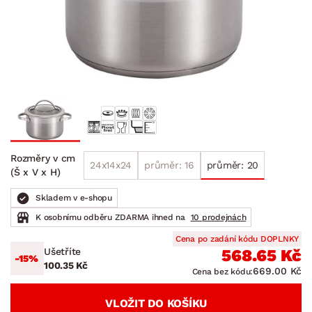
Rozměry v cm
24x14x24
průměr: 16
průměr: 20
(Š x V x H)
Skladem v e-shopu
K osobnímu odběru ZDARMA ihned na
10 prodejnách
Cena po zadání kódu DOPLNKY
Ušetříte
568.65 Kč
-15%
100.35 Kč
669.00 Kč
Cena bez kódu:
VLOŽIT DO KOŠÍKU