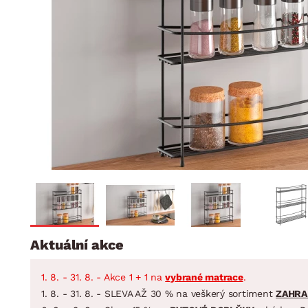
Jídelna
BYTOVÝ TEXTIL
STOLOVÁNÍ A VAŘE
Koupelnové ses
Dětský pokoj
Přikrývky
Jídelní servis
Jídelní sesta
Polštáře
Předsíň, šatna a chodba
Příbory
Zahradní sest
Koberce
Hrnce
Kuchyně
Závěsy a žaluzie
Pánve
Koupelna
Zobrazit vše
Zobrazit vše
Zahrada
VELIKONOCE
Domácnost
Aktuální akce
1. 8. - 31. 8. - Akce 1 + 1 na
vybrané matrace
.
1. 8. - 31. 8. - SLEVA AŽ 30 % na veškerý sortiment
ZAHRA