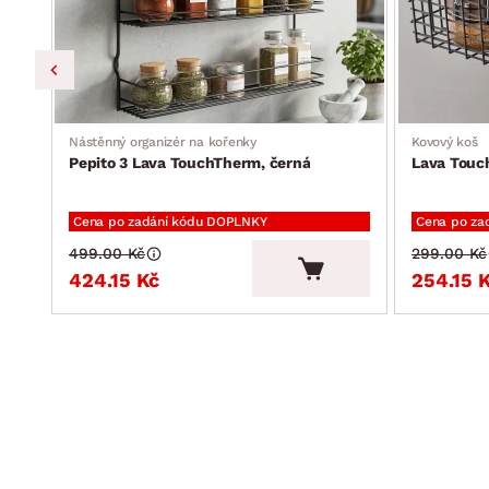
Nástěnný organizér na kořenky
Kovový koš
Pepito 3 Lava TouchTherm, černá
Lava Touc
Cena po zadání kódu DOPLNKY
Cena po za
499.00 Kč
299.00 Kč
424.15 Kč
254.15 