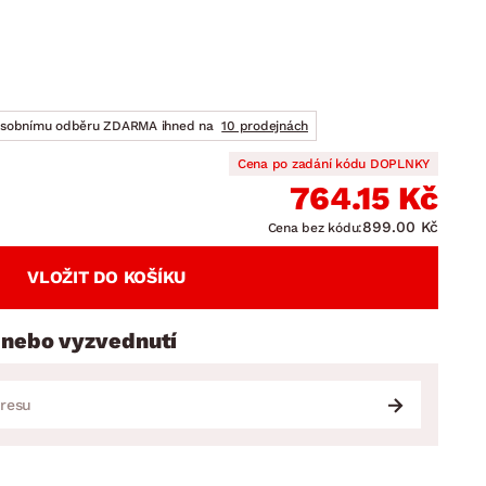
DOPLŇKY
VÁNOCE
ahradní doplňky
ahradní sestavy
osobnímu odběru ZDARMA ihned na
10 prodejnách
Cena po zadání kódu DOPLNKY
764.15 Kč
899.00 Kč
Cena bez kódu:
VLOŽIT DO KOŠÍKU
 nebo vyzvednutí