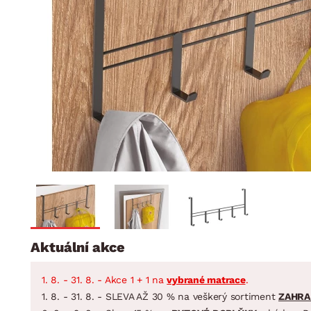
Jídelna
BYTOVÝ TEXTIL
STOLOVÁNÍ A VAŘE
Koupelnové ses
Dětský pokoj
Přikrývky
Jídelní servis
Jídelní sesta
Polštáře
Předsíň, šatna a chodba
Příbory
Zahradní sest
Koberce
Hrnce
Kuchyně
Závěsy a žaluzie
Pánve
Koupelna
Zobrazit vše
Zobrazit vše
Zahrada
VELIKONOCE
Domácnost
Aktuální akce
1. 8. - 31. 8. - Akce 1 + 1 na
vybrané matrace
.
1. 8. - 31. 8. - SLEVA AŽ 30 % na veškerý sortiment
ZAHRA