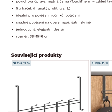
povrchová úprava: matná černá (TouchTherm – vzhled lá
5 x háček (hranatý profil, tvar L)
ideální pro pověšení ručníků, oblečení
snadné pověšení na dveře, např. šatní skříně
jednoduchý, elegantní design
rozměr: 38×15×6 cm
Související produkty
SLEVA 15 %
SLEVA 15 %