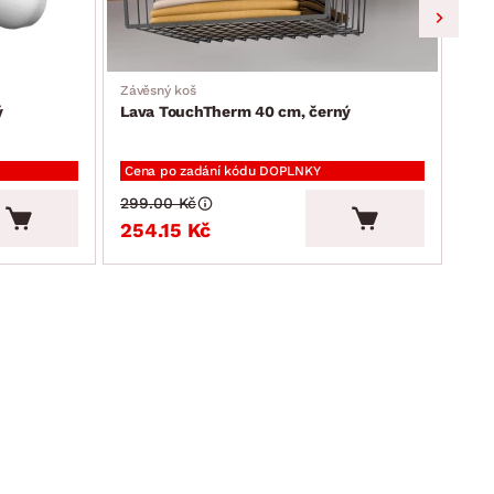
Závěsný koš
Stoj
ý
Lava TouchTherm 40 cm, černý
Lav
Cena po zadání kódu DOPLNKY
Cen
299.00 Kč
399
254.15 Kč
33