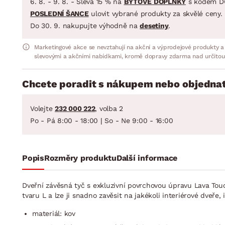
6. 8. - 9. 8. - Sleva 15 % na
BYTOVÉ DOPLŇKY
s kódem D
POSLEDNÍ ŠANCE
ulovit vybrané produkty za skvělé ceny.
Do 30. 9. nakupujte výhodně na
desetiny
.
Marketingové akce se nevztahují na akční a výprodejové produkty a
slevovými a akčními nabídkami, kromě dopravy zdarma nad určitou
Chcete poradit s nákupem nebo objednat
Volejte
232 000 222
, volba 2
Po - Pá 8:00 - 18:00 | So - Ne 9:00 - 16:00
Popis
Rozměry produktu
Další informace
Dveřní závěsná tyč s exkluzivní povrchovou úpravu Lava To
tvaru L a lze ji snadno zavěsit na jakékoli interiérové dve
materiál: kov