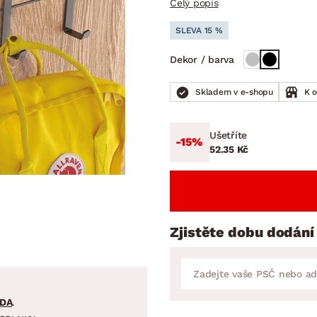
Celý popis
NÍ
DOMÁCÍ SPOTŘEBIČE
ZAHRADNÍ 
tavy
Z
SLEVA 15 %
vy
Z
Dekor / barva
avy
Skladem v e-shopu
K 
Ušetříte
-15%
52.35 Kč
Zjistěte dobu dodání
DA
.