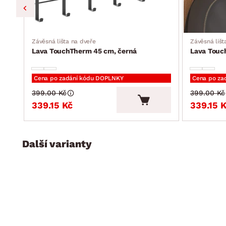
Závěsná lišta na dveře
Závěsná lišt
Lava TouchTherm 45 cm, černá
Lava Touc
Cena po zadání kódu DOPLNKY
Cena po za
399.00 Kč
399.00 Kč
339.15 Kč
339.15 
Další varianty