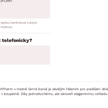
OPLNKY.
 nejdou kombinovat s jinými
 hodnotu.
 telefonicky?
uchTherm v matně černé barvě je skvělým řešením pro pověšení oble
ře, i v koupelně. Díky jednoduchému, ale zároveň elegantnímu vzhled