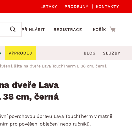
LETÁKY
PRODEJNY
KONTAKTY
PŘIHLÁSIT
REGISTRACE
KOŠÍK
A
VÝPRODEJ
BLOG
SLUŽBY
ávěsná lišta na dveře Lava TouchTherm L 38 cm, černá
A ORGANIZACE
Zahradní sety
DROBNÉ BYTOVÉ DOPLŇKY
če
Kuchyňské příslušenství
 na dveře Lava
adní židle a křesla
štníky
Kuchyňské doplňky
 38 cm, černá
ahradní lavice
viny
Koupelnové doplňky
Zahradní stoly
lečení
Zahradní doplňky
uzivní povrchovou úpravu Lava TouchTherm v matně
hradní houpačky
Zobrazit vše
ením pro pověšení oblečení nebo ručníků.
ahradní lehátka