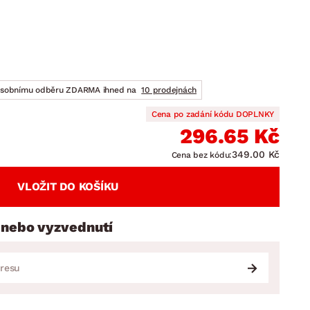
DOPLŇKY
VÁNOCE
ahradní doplňky
ahradní sestavy
osobnímu odběru ZDARMA ihned na
10 prodejnách
Cena po zadání kódu DOPLNKY
296.65 Kč
349.00 Kč
Cena bez kódu:
VLOŽIT DO KOŠÍKU
 nebo vyzvednutí