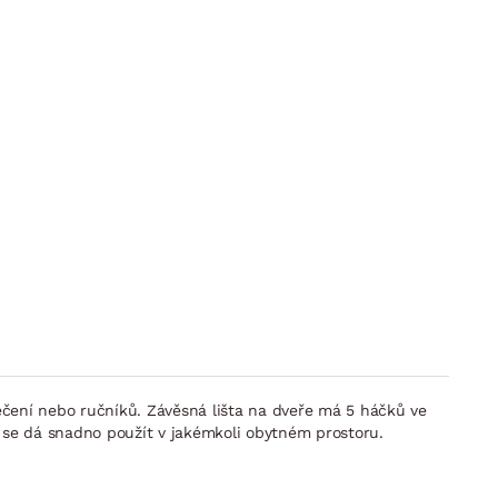
čení nebo ručníků. Závěsná lišta na dveře má 5 háčků ve
u se dá snadno použít v jakémkoli obytném prostoru.