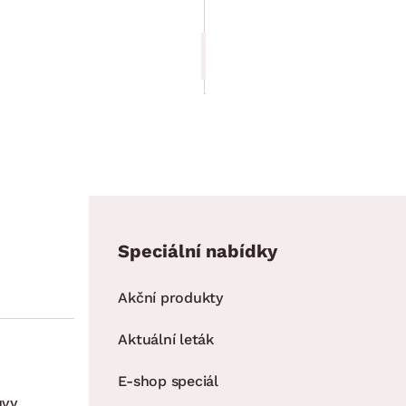
Cena po zadání kódu DOPLNKY
329.00 Kč
279.65 Kč
Speciální nabídky
Akční produkty
Aktuální leták
E-shop speciál
uvy