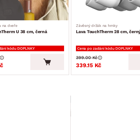
a na dveře
Závěsný držák na hrnky
hTherm U 38 cm, černá
Lava TouchTherm 28 cm, čern
dání kódu DOPLNKY
Cena po zadání kódu DOPLNKY
399.00 Kč
Kč
339.15 Kč
SLEVA 15 %
Závěsná lišta na dveře
Polytherm L 38
cm, stříbrná mat