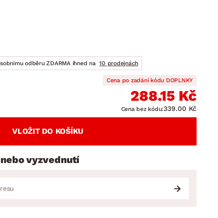
DOPLŇKY
VÁNOCE
ahradní doplňky
ahradní sestavy
osobnímu odběru ZDARMA ihned na
10 prodejnách
Cena po zadání kódu DOPLNKY
288.15 Kč
339.00 Kč
Cena bez kódu:
VLOŽIT DO KOŠÍKU
 nebo vyzvednutí