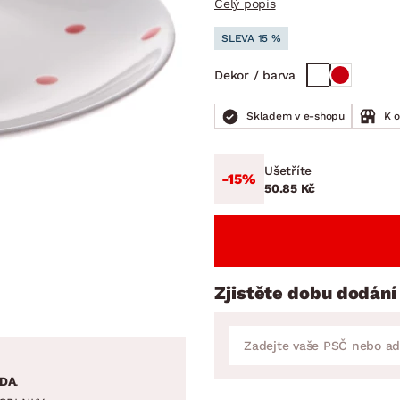
Celý popis
NÍ
DOMÁCÍ SPOTŘEBIČE
ZAHRADNÍ 
tavy
Z
SLEVA 15 %
vy
Z
Dekor / barva
avy
Skladem v e-shopu
K 
Ušetříte
-15%
50.85 Kč
Zjistěte dobu dodání
DA
.