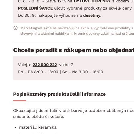
6. 8. - 9. 8. - Sleva 15 % na
BYTOVÉ DOPLŇKY
s kódem D
POSLEDNÍ ŠANCE
ulovit vybrané produkty za skvělé ceny.
Do 30. 9. nakupujte výhodně na
desetiny
.
Marketingové akce se nevztahují na akční a výprodejové produkty a
slevovými a akčními nabídkami, kromě dopravy zdarma nad určitou
Chcete poradit s nákupem nebo objednat
Volejte
232 000 222
, volba 2
Po - Pá 8:00 - 18:00 | So - Ne 9:00 - 16:00
Popis
Rozměry produktu
Další informace
Okouzlující jídelní talíř v bílé barvě je ozdoben oblíbenými
snídaně, obědu či večeře.
materiál: keramika