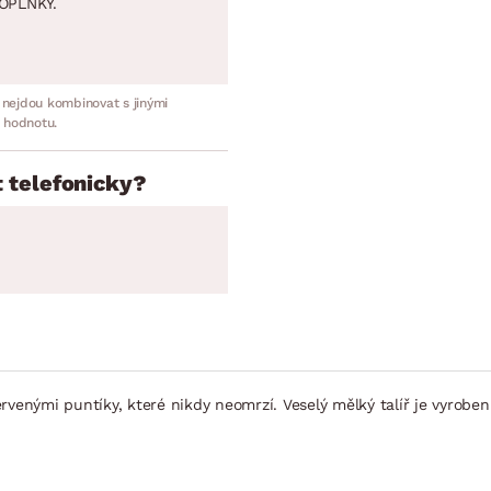
OPLNKY.
 nejdou kombinovat s jinými
 hodnotu.
 telefonicky?
 červenými puntíky, které nikdy neomrzí. Veselý mělký talíř je vyro