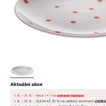
Jídelna
BYTOVÝ TEXTIL
STOLOVÁNÍ A VAŘE
Koupelnové ses
Dětský pokoj
Přikrývky
Jídelní servis
Jídelní sesta
Polštáře
Předsíň, šatna a chodba
Příbory
Zahradní sest
Koberce
Hrnce
Kuchyně
Závěsy a žaluzie
Pánve
Koupelna
Zobrazit vše
Zobrazit vše
Zahrada
VELIKONOCE
Domácnost
Aktuální akce
1. 8. - 31. 8. - Akce 1 + 1 na
vybrané matrace
.
1. 8. - 31. 8. - SLEVA AŽ 30 % na veškerý sortiment
ZAHRA