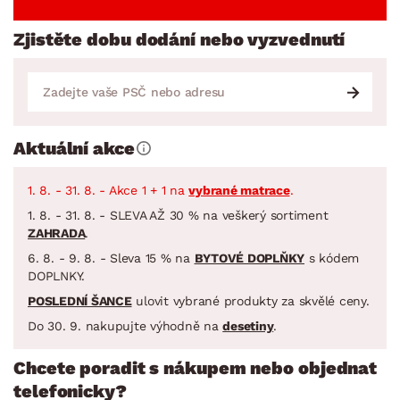
Zjistěte dobu dodání nebo vyzvednutí
Aktuální akce
1. 8. - 31. 8. - Akce 1 + 1 na
vybrané matrace
.
1. 8. - 31. 8. - SLEVA AŽ 30 % na veškerý sortiment
ZAHRADA
.
6. 8. - 9. 8. - Sleva 15 % na
BYTOVÉ DOPLŇKY
s kódem
DOPLNKY.
POSLEDNÍ ŠANCE
ulovit vybrané produkty za skvělé ceny.
Do 30. 9. nakupujte výhodně na
desetiny
.
Chcete poradit s nákupem nebo objednat
telefonicky?