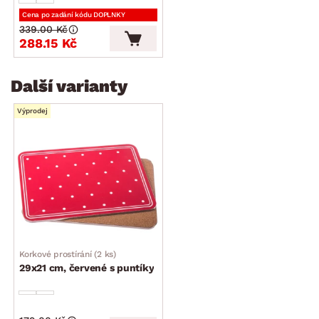
Cena po zadání kódu DOPLNKY
339.00 Kč
288.15 Kč
Další varianty
Výprodej
Korkové prostírání (2 ks)
29x21 cm, červené s puntíky