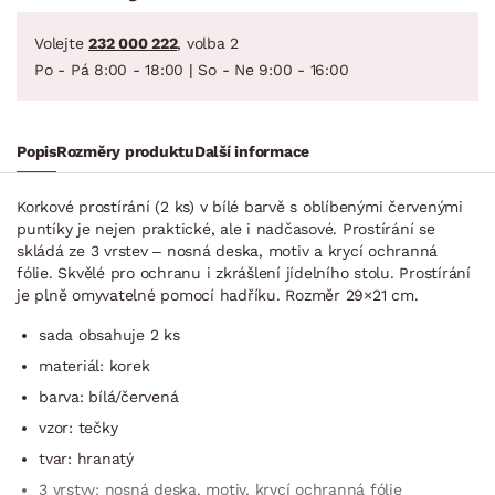
Volejte
232 000 222
, volba 2
Po - Pá 8:00 - 18:00 | So - Ne 9:00 - 16:00
Popis
Rozměry produktu
Další informace
Korkové prostírání (2 ks) v bílé barvě s oblíbenými červenými
puntíky je nejen praktické, ale i nadčasové. Prostírání se
skládá ze 3 vrstev – nosná deska, motiv a krycí ochranná
fólie. Skvělé pro ochranu i zkrášlení jídelního stolu. Prostírání
je plně omyvatelné pomocí hadříku. Rozměr 29×21 cm.
sada obsahuje 2 ks
materiál: korek
barva: bílá/červená
vzor: tečky
tvar: hranatý
3 vrstvy: nosná deska, motiv, krycí ochranná fólie