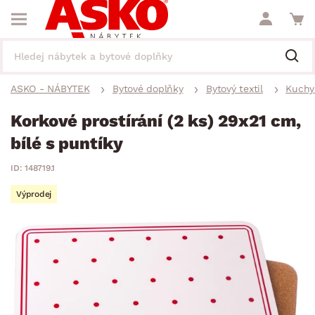
ASKO - NÁBYTEK
Bytové doplňky
Bytový textil
Kuchyň
Korkové prostírání (2 ks) 29x21 cm,
bílé s puntíky
ID: 148719.1
Výprodej