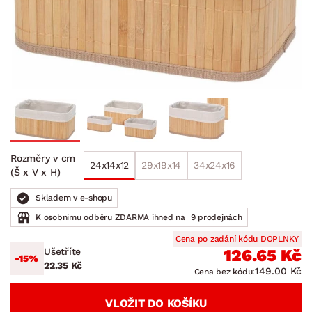
Rozměry v cm
24x14x12
29x19x14
34x24x16
(Š x V x H)
Skladem v e-shopu
K osobnímu odběru ZDARMA ihned na
9 prodejnách
Cena po zadání kódu DOPLNKY
Ušetříte
126.65 Kč
-15%
22.35 Kč
149.00 Kč
Cena bez kódu:
VLOŽIT DO KOŠÍKU