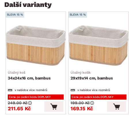
Další varianty
SLEVA 15 %
SLEVA 15 %
Úložný koš
Úložný košík
34x24x16 cm, bambus
29x19x14 cm, bambus
v nabídce více rozměrů
v nabídce více rozměrů
Cena po zadání kódu DOPLNKY
Cena po zadání kódu DOPLNKY
249.00 Kč
199.00 Kč
211.65 Kč
169.15 Kč