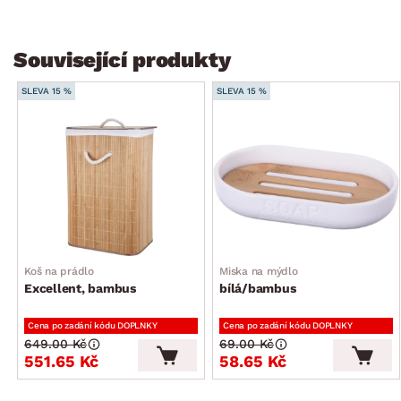
Související produkty
SLEVA 15 %
SLEVA 15 %
Koš na prádlo
Miska na mýdlo
Excellent, bambus
bílá/bambus
Cena po zadání kódu DOPLNKY
Cena po zadání kódu DOPLNKY
649.00 Kč
69.00 Kč
551.65 Kč
58.65 Kč