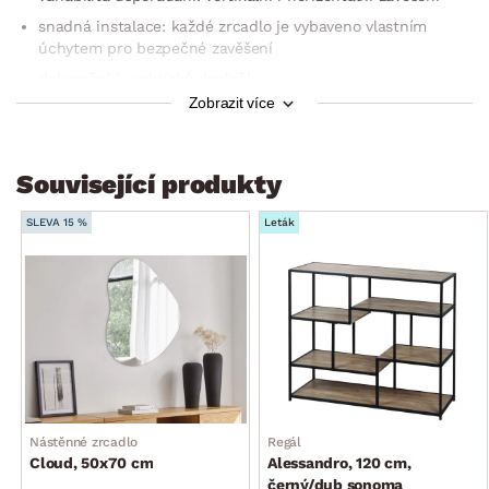
snadná instalace: každé zrcadlo je vybaveno vlastním
úchytem pro bezpečné zavěšení
dekorační i praktický doplněk
Zobrazit více
styl: moderní, minimalistický
rozměry: 22×28 cm, 17×25 cm, 20×25 cm
Související produkty
SLEVA 15 %
Leták
Nástěnné zrcadlo
Regál
Cloud, 50x70 cm
Alessandro, 120 cm,
černý/dub sonoma