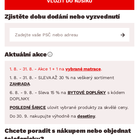
VLOŽIT DO KOŠÍKU
Zjistěte dobu dodání nebo vyzvednutí
Aktuální akce
1. 8. - 31. 8. - Akce 1 + 1 na
vybrané matrace
.
1. 8. - 31. 8. - SLEVA AŽ 30 % na veškerý sortiment
ZAHRADA
.
6. 8. - 9. 8. - Sleva 15 % na
BYTOVÉ DOPLŇKY
s kódem
DOPLNKY.
POSLEDNÍ ŠANCE
ulovit vybrané produkty za skvělé ceny.
Do 30. 9. nakupujte výhodně na
desetiny
.
Chcete poradit s nákupem nebo objednat
telefonicky?