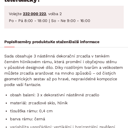
Volejte
232 000 222
, volba 2
Po - Pá 8:00 - 18:00 | So - Ne 9:00 - 16:00
Popis
Rozměry produktu
Ke stažení
Další informace
Sada obsahuje 3 nástěnná dekorační zrcadla v tenkém
černém hliníkovém rámu, která promění i obyčejnou stěnu
v působivé designové dílo. Díky rozdílným tvarům a velikostem
můžete zrcadla aranžovat na mnoho způsobů – od čistých
geometrických sestav až po hravé, nepravidelné kompozice
podle vaší fantazie.
obsah balení: 3 x dekorativní nástěnné zrcadlo
materiál: zrcadlové sklo, hliník
tloušťka rámu: 0,4 cm
barva rámu: černá
variabilita uspořádání: vertikální i horizontální zavěšení