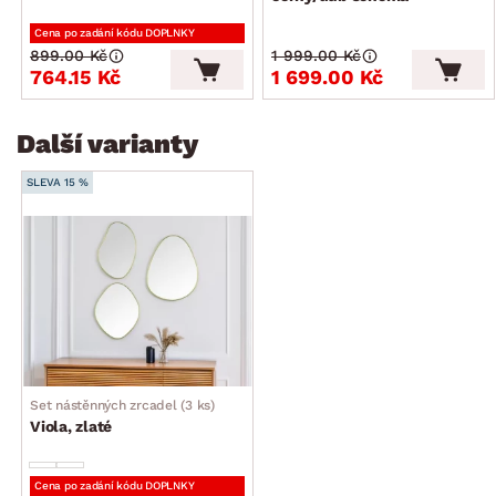
Cena po zadání kódu DOPLNKY
899.00 Kč
1 999.00 Kč
764.15 Kč
1 699.00 Kč
Další varianty
SLEVA 15 %
Set nástěnných zrcadel (3 ks)
Viola, zlaté
Cena po zadání kódu DOPLNKY