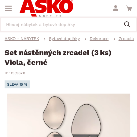
ASKO - NÁBYTEK
Bytové doplňky
Dekorace
Zrcadla
Set nástěnných zrcadel (3 ks)
Viola, černé
ID: 155967.0
SLEVA 15 %