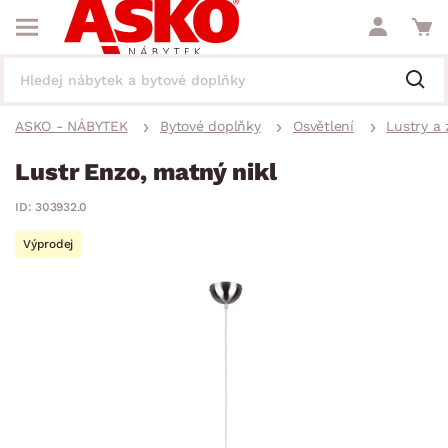
ASKO - NÁBYTEK
Bytové doplňky
Osvětlení
Lustry a 
Lustr Enzo, matný nikl
ID: 303932.0
Výprodej