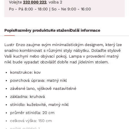
Volejte
232 000 222
, volba 2
Po - Pá 8:00 - 18:00 | So - Ne 9:00 - 16:00
Popis
Rozměry produktu
Ke stažení
Další informace
Lustr Enzo zaujme svým minimalistickým designem, který lze
snadno kombinovat s různými styly nábytku. Dolaďte stylově
Vaši kuchyni nebo obývací pokoj. Lampa v provedení matný
nikl bude vypadat obzvlášť dobře nad jídelním stolem.
konstrukce: kov
povrchová úprava: matný nikl
závěsné lano, výškově nastavitelné
základna: kruhová
stínidlo: kuželovité, matný nikl
průměr stínidla: 20 cm
celková výška: 150 cm
počet svítidel: 1