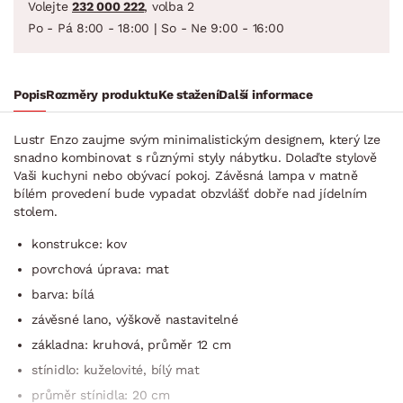
Volejte
232 000 222
, volba 2
Po - Pá 8:00 - 18:00 | So - Ne 9:00 - 16:00
Popis
Rozměry produktu
Ke stažení
Další informace
Lustr Enzo zaujme svým minimalistickým designem, který lze
snadno kombinovat s různými styly nábytku. Dolaďte stylově
Vaši kuchyni nebo obývací pokoj. Závěsná lampa v matně
bílém provedení bude vypadat obzvlášť dobře nad jídelním
stolem.
konstrukce: kov
povrchová úprava: mat
barva: bílá
závěsné lano, výškově nastavitelné
základna: kruhová, průměr 12 cm
stínidlo: kuželovité, bílý mat
průměr stínidla: 20 cm