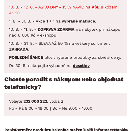
10. 8. - 12. 8. - ASKO DNY - 15 % NAVÍC na
VŠE
s kódem
ASKO.
1. 8. - 31. 8. - Akce 1 + 1 na
vybrané matrace
.
10. 8. - 11. 8. -
DOPRAVA ZDARMA
na nábytek při nákupu
nad 6 000 Kč v e-shopu.
10. 8. - 31. 8. - SLEVA AŽ 50 % na veškerý sortiment
ZAHRADA
.
POSLEDNÍ ŠANCE
ulovit vybrané produkty za skvělé ceny.
Do 30. 9. nakupujte výhodně na
desetiny
.
Chcete poradit s nákupem nebo objednat
telefonicky?
Volejte
232 000 222
, volba 2
Po - Pá 8:00 - 18:00 | So - Ne 9:00 - 16:00
Popis
Rozměry produktu
Balení
Ke stažení
Další informace
Naplánuj