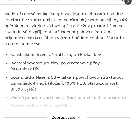
Moderní rohová sedací souprava elegantních tvarů nabídne
komfort bez kompromisu i v menším obývacím pokoji. Vysoký
opěrák, nastavitelné zádové opěrky, úložný prostor i funkce
rozkladu vám zpříjemní každodenní pohodu. Potažena
příjemnou měkkou látkou v šedo-hnědém odstínu. Varianta
s otomanem vlevo.
konstrukce: dřevo, dřevotříska, překližka, kov
jádro: vlnovcové pružiny, polyuretanové pěny,
čalounický flís
potah: látka Nasera 06 – látka s povrchovou strukturou,
barva šedo-hnědá (složení: 100% PES, otěruvzdornost:
31.500 cyklů)
včetně potažení zadní části (možné umístění i v prostoru)
členitá optika sedáku/opěráku
rohový půdorys – levý roh (otoman umístěn vlevo)
Zobrazit více
pravá boční područka – zaoblený tvar
sedák: měkčí komfort