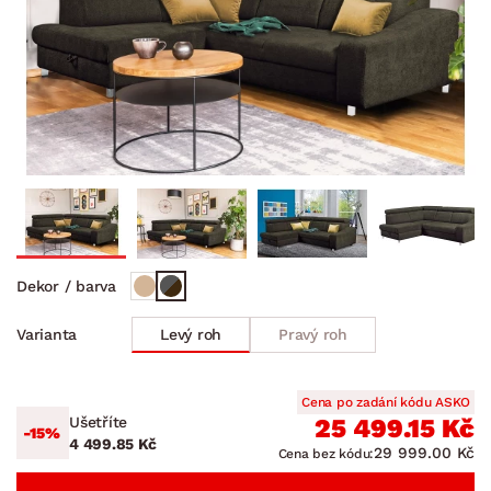
Dekor / barva
Levý roh
Pravý roh
Varianta
Cena po zadání kódu ASKO
Ušetříte
25 499.15 Kč
-15%
4 499.85 Kč
29 999.00 Kč
Cena bez kódu: