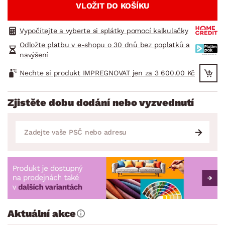
VLOŽIT DO KOŠÍKU
Vypočítejte a vyberte si splátky pomocí kalkulačky
Odložte platbu v e-shopu o 30 dnů bez poplatků a
navýšení
Nechte si produkt IMPREGNOVAT jen za 3 600.00 Kč
Zjistěte dobu dodání nebo vyzvednutí
Aktuální akce