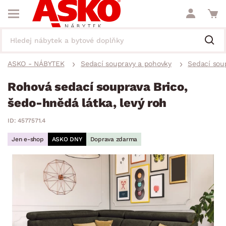
ASKO - NÁBYTEK
Sedací soupravy a pohovky
Sedací sou
Rohová sedací souprava Brico,
šedo-hnědá látka, levý roh
ID: 4577571.4
Jen e-shop
ASKO DNY
Doprava zdarma