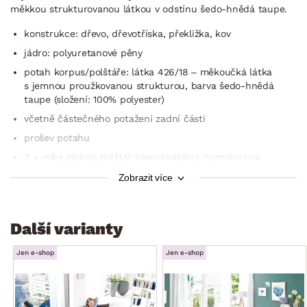
měkkou strukturovanou látkou v odstínu šedo-hnědá taupe.
konstrukce: dřevo, dřevotříska, překližka, kov
jádro: polyuretanové pěny
potah korpus/polštáře: látka 426/18 – měkoučká látka
s jemnou proužkovanou strukturou, barva šedo-hnědá
taupe (složení: 100% polyester)
včetně částečného potažení zadní části
prošev potahu
3 x velký zádový polštář (nesnímatelný, rozměry cca
70×40 cm)
Zobrazit více
2 x malý polštářek (nesnímatelný, rozměry cca 50×30 cm)
rohový půdorys – univerzální montáž jako pravý/levý roh
(umístění otomanu na pravou/levou stranu)
Další varianty
zaoblené tvary
Jen e-shop
Jen e-shop
boční područka
nohy: plast, chromový lesk
sedák: středně měkký