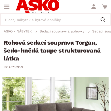
ASKO - NÁBYTEK
Sedací soupravy a pohovky
Sedací sou
Rohová sedací souprava Torgau,
šedo-hnědá taupe strukturovaná
látka
ID: 4578635.3