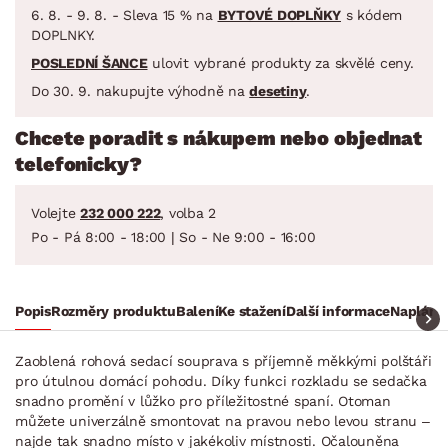
6. 8. - 9. 8. - Sleva 15 % na
BYTOVÉ DOPLŇKY
s kódem
DOPLNKY.
POSLEDNÍ ŠANCE
ulovit vybrané produkty za skvělé ceny.
Do 30. 9. nakupujte výhodně na
desetiny
.
Chcete poradit s nákupem nebo objednat
telefonicky?
Volejte
232 000 222
, volba 2
Po - Pá 8:00 - 18:00 | So - Ne 9:00 - 16:00
Popis
Rozměry produktu
Balení
Ke stažení
Další informace
Naplánuj
Zaoblená rohová sedací souprava s příjemně měkkými polštáři
pro útulnou domácí pohodu. Díky funkci rozkladu se sedačka
snadno promění v lůžko pro příležitostné spaní. Otoman
můžete univerzálně smontovat na pravou nebo levou stranu –
najde tak snadno místo v jakékoliv místnosti. Očalouněna