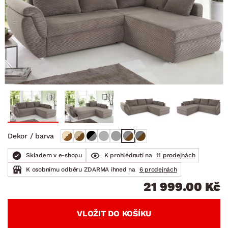
Dekor / barva
Skladem v e-shopu
K prohlédnutí na
11 prodejnách
K osobnímu odběru ZDARMA ihned na
6 prodejnách
21 999.00 Kč
VLOŽIT DO KOŠÍKU