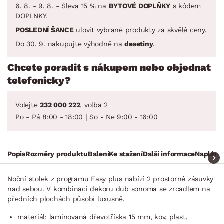
6. 8. - 9. 8. - Sleva 15 % na
BYTOVÉ DOPLŇKY
s kódem
DOPLNKY.
POSLEDNÍ ŠANCE
ulovit vybrané produkty za skvělé ceny.
Do 30. 9. nakupujte výhodně na
desetiny
.
Chcete poradit s nákupem nebo objednat
telefonicky?
Volejte
232 000 222
, volba 2
Po - Pá 8:00 - 18:00 | So - Ne 9:00 - 16:00
Popis
Rozměry produktu
Balení
Ke stažení
Další informace
Naplánuj
Noční stolek z programu Easy plus nabízí 2 prostorné zásuvky
nad sebou. V kombinaci dekoru dub sonoma se zrcadlem na
předních plochách působí luxusně.
materiál: laminovaná dřevotříska 15 mm, kov, plast,