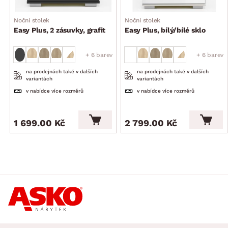
Noční stolek
Noční stolek
Easy Plus, 2 zásuvky, grafit
Easy Plus, bílý/bílé sklo
+ 6 barev
+ 6 barev
na prodejnách také v dalších
na prodejnách také v dalších
variantách
variantách
v nabídce více rozměrů
v nabídce více rozměrů
1 699.00 Kč
2 799.00 Kč