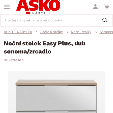
ASKO - NÁBYTEK
Stoly a stolky
Noční stolky
Samosta
Noční stolek Easy Plus, dub
sonoma/zrcadlo
ID: 4578820.0