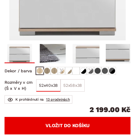
Dekor / barva
Rozměry v cm
52x40x38
52x58x38
(Š x V x H)
K prohlédnutí na
13 prodejnách
2 199.00 Kč
VLOŽIT DO KOŠÍKU