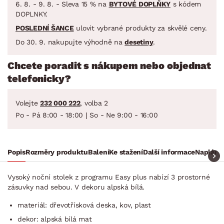
6. 8. - 9. 8. - Sleva 15 % na
BYTOVÉ DOPLŇKY
s kódem
DOPLNKY.
POSLEDNÍ ŠANCE
ulovit vybrané produkty za skvělé ceny.
Do 30. 9. nakupujte výhodně na
desetiny
.
Chcete poradit s nákupem nebo objednat
telefonicky?
Volejte
232 000 222
, volba 2
Po - Pá 8:00 - 18:00 | So - Ne 9:00 - 16:00
Popis
Rozměry produktu
Balení
Ke stažení
Další informace
Naplánuj
Vysoký noční stolek z programu Easy plus nabízí 3 prostorné
zásuvky nad sebou. V dekoru alpská bílá.
materiál: dřevotřísková deska, kov, plast
dekor: alpská bílá mat