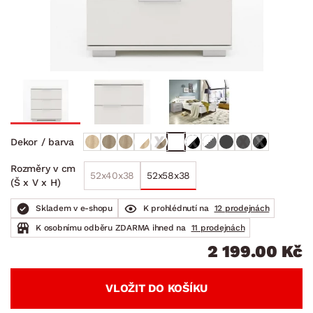
Dekor / barva
Rozměry v cm
52x40x38
52x58x38
(Š x V x H)
Skladem v e-shopu
K prohlédnutí na
12 prodejnách
K osobnímu odběru ZDARMA ihned na
11 prodejnách
2 199.00 Kč
VLOŽIT DO KOŠÍKU