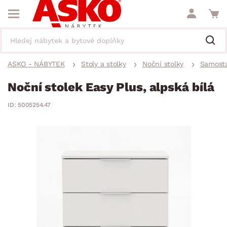
ASKO - NÁBYTEK
Stoly a stolky
Noční stolky
Samosta
Noční stolek Easy Plus, alpská bílá
ID: 5005254.47