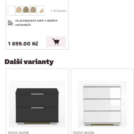
+ 6 barev
na prodejnách také v dalších
variantách
1 699.00 Kč
Další varianty
Noční stolek
Noční stolek