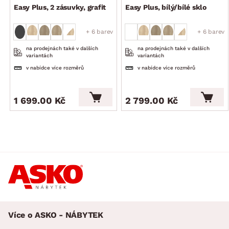
Easy Plus, 2 zásuvky, grafit
Easy Plus, bílý/bílé sklo
+ 6 barev
+ 6 barev
na prodejnách také v dalších
na prodejnách také v dalších
variantách
variantách
v nabídce více rozměrů
v nabídce více rozměrů
1 699.00 Kč
2 799.00 Kč
Více o ASKO - NÁBYTEK