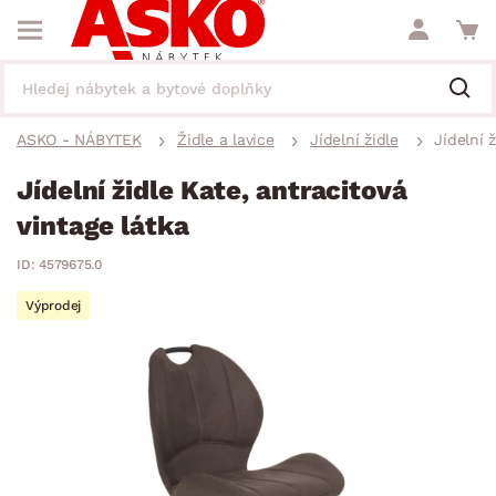
ASKO - NÁBYTEK
Židle a lavice
Jídelní židle
Jídelní 
Jídelní židle Kate, antracitová
vintage látka
ID: 4579675.0
Výprodej