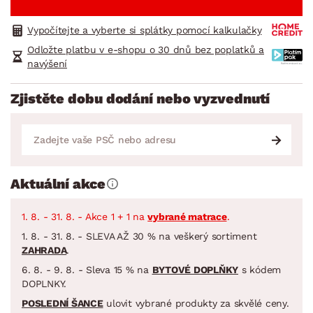
Vypočítejte a vyberte si splátky pomocí kalkulačky
Odložte platbu v e-shopu o 30 dnů bez poplatků a
navýšení
Zjistěte dobu dodání nebo vyzvednutí
Aktuální akce
1. 8. - 31. 8. - Akce 1 + 1 na
vybrané matrace
.
1. 8. - 31. 8. - SLEVA AŽ 30 % na veškerý sortiment
ZAHRADA
.
6. 8. - 9. 8. - Sleva 15 % na
BYTOVÉ DOPLŇKY
s kódem
DOPLNKY.
POSLEDNÍ ŠANCE
ulovit vybrané produkty za skvělé ceny.