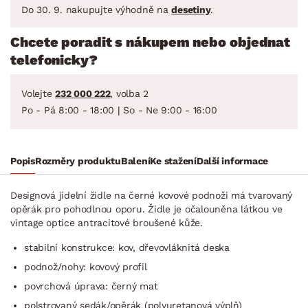
Do 30. 9. nakupujte výhodně na
desetiny
.
Chcete poradit s nákupem nebo objednat
telefonicky?
Volejte
232 000 222
, volba 2
Po - Pá 8:00 - 18:00 | So - Ne 9:00 - 16:00
Popis
Rozměry produktu
Balení
Ke stažení
Další informace
Designová jídelní židle na černé kovové podnoži má tvarovaný
opěrák pro pohodlnou oporu. Židle je očalouněna látkou ve
vintage optice antracitové broušené kůže.
stabilní konstrukce: kov, dřevovláknitá deska
podnož/nohy: kovový profil
povrchová úprava: černý mat
polstrovaný sedák/opěrák (polyuretanová výplň)