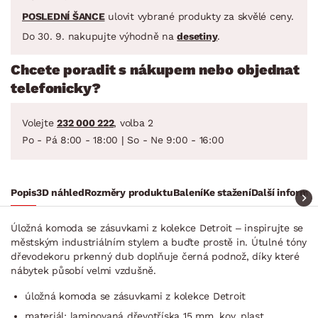
POSLEDNÍ ŠANCE
ulovit vybrané produkty za skvělé ceny.
Do 30. 9. nakupujte výhodně na
desetiny
.
Chcete poradit s nákupem nebo objednat
telefonicky?
Volejte
232 000 222
, volba 2
Po - Pá 8:00 - 18:00 | So - Ne 9:00 - 16:00
Popis
3D náhled
Rozměry produktu
Balení
Ke stažení
Další informa
Úložná komoda se zásuvkami z kolekce Detroit – inspirujte se
městským industriálním stylem a buďte prostě in. Útulné tóny
dřevodekoru prkenný dub doplňuje černá podnož, díky které
nábytek působí velmi vzdušně.
úložná komoda se zásuvkami z kolekce Detroit
materiál: laminovaná dřevotříska 15 mm, kov, plast