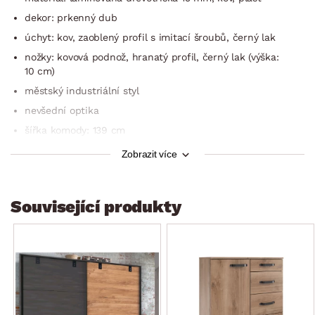
dekor: prkenný dub
úchyt: kov, zaoblený profil s imitací šroubů, černý lak
nožky: kovová podnož, hranatý profil, černý lak (výška:
10 cm)
městský industriální styl
nevšední optika
šířka komody: 139 cm
1 x levé dveře (úložný prostor, 2 x police – výškově
Zobrazit více
nastavitelná)
4 x zásuvka (kovové boční pojezdy)
Související produkty
1 x pravé dveře (úložný prostor, 2 x police – výškově
nastavitelná)
stabilní konstrukce
solidní zpracování
vyrobeno v Německu
dodáváno v demontu