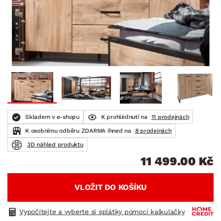
Skladem v e-shopu
K prohlédnutí na
11 prodejnách
K osobnímu odběru ZDARMA ihned na
8 prodejnách
3D náhled produktu
11 499.00 Kč
VLOŽIT DO KOŠÍKU
Vypočítejte a vyberte si splátky pomocí kalkulačky