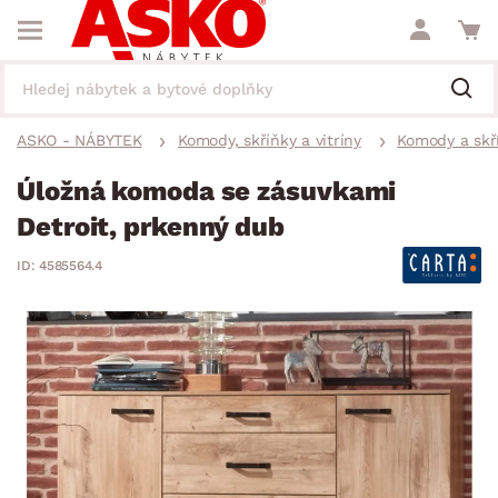
ASKO - NÁBYTEK
Komody, skříňky a vitríny
Komody a skř
Úložná komoda se zásuvkami
Detroit, prkenný dub
ID: 4585564.4