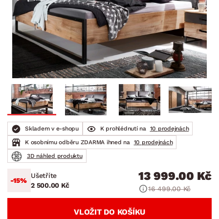
Skladem v e-shopu
K prohlédnutí na
10 prodejnách
K osobnímu odběru ZDARMA ihned na
10 prodejnách
3D náhled produktu
13 999.00 Kč
Ušetříte
-15%
2 500.00 Kč
16 499.00 Kč
VLOŽIT DO KOŠÍKU