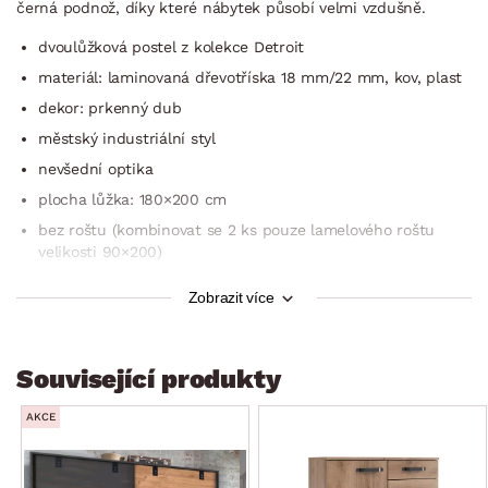
černá podnož, díky které nábytek působí velmi vzdušně.
dvoulůžková postel z kolekce Detroit
materiál: laminovaná dřevotříska 18 mm/22 mm, kov, plast
dekor: prkenný dub
městský industriální styl
nevšední optika
plocha lůžka: 180×200 cm
bez roštu (kombinovat se 2 ks pouze lamelového roštu
velikosti 90×200)
bez matrace (kombinovat se 2 ks matrace velikosti
Zobrazit více
90×200)
výška bočního rámu (bočnice): 45 cm
hloubka pro uložení roštu do rámu: nastavitelné hloubky
Související produkty
7,5 cm/10 cm/12,5 cm/15 cm (individuální nastavení při
montáži podle výšky použité matrace nebo podle
AKCE
požadované výšky lůžka)
přední kovová podnož/rám (hranatý kovový profil,
dekorační imitace šroubů, černý lak), středová lať,