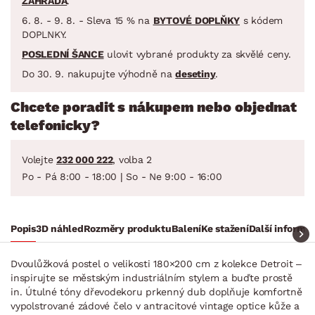
ZAHRADA
.
6. 8. - 9. 8. - Sleva 15 % na
BYTOVÉ DOPLŇKY
s kódem
DOPLNKY.
POSLEDNÍ ŠANCE
ulovit vybrané produkty za skvělé ceny.
Do 30. 9. nakupujte výhodně na
desetiny
.
Chcete poradit s nákupem nebo objednat
telefonicky?
Volejte
232 000 222
, volba 2
Po - Pá 8:00 - 18:00 | So - Ne 9:00 - 16:00
Popis
3D náhled
Rozměry produktu
Balení
Ke stažení
Další informa
Dvoulůžková postel o velikosti 180×200 cm z kolekce Detroit –
inspirujte se městským industriálním stylem a buďte prostě
in. Útulné tóny dřevodekoru prkenný dub doplňuje komfortně
vypolstrované zádové čelo v antracitové vintage optice kůže a