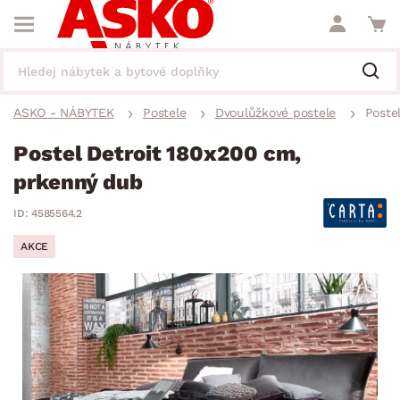
ASKO - NÁBYTEK
Postele
Dvoulůžkové postele
Poste
Postel Detroit 180x200 cm,
prkenný dub
ID: 4585564.2
AKCE