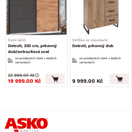
středová noha
výška přední podnože/rámu: 45 cm
výška zadní čelo: cca 100 cm
komfortní vypolstrování zadního čela: 2 x efekt polštáře,
šikmý sklon, potah látka v optice vintage broušené kůže,
Šatní skříň
Skříňka se zásuvkami
barva antracitově šedá, měkká polyuretanová výplň
Detroit, 250 cm, prkenný
Detroit, prkenný dub
výška volného prostoru pod rámem postele: 19 cm
dub/antracitová ocel
stabilní konstrukce
na prodejnách také v dalších
na prodejnách také v dalších
variantách
variantách
solidní zpracování
vyrobeno v Německu
22 999.00 Kč
19 999.00 Kč
9 999.00 Kč
dodáváno v demontu