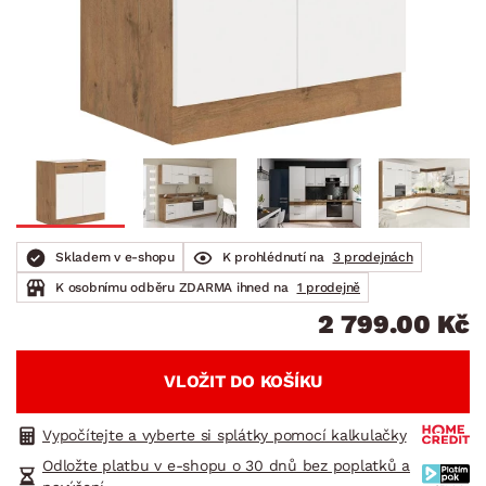
Skladem v e-shopu
K prohlédnutí na
3 prodejnách
K osobnímu odběru ZDARMA ihned na
1 prodejně
2 799.00 Kč
VLOŽIT DO KOŠÍKU
Vypočítejte a vyberte si splátky pomocí kalkulačky
Odložte platbu v e-shopu o 30 dnů bez poplatků a