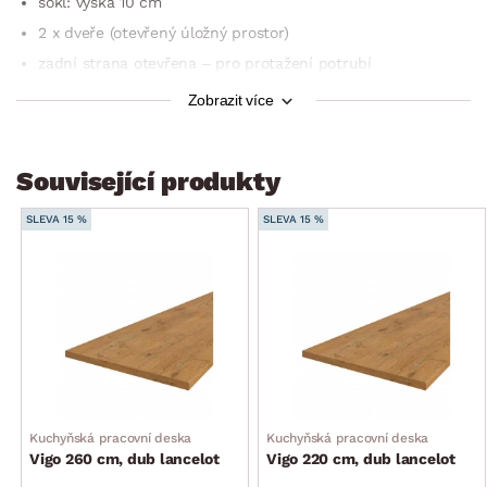
sokl: výška 10 cm
2 x dveře (otevřený úložný prostor)
zadní strana otevřena – pro protažení potrubí
nezahrnuje pracovní desku
Zobrazit více
rozměry bez pracovní desky: 80×82×52 cm
dodáváno v demontu
Související produkty
SLEVA 15 %
SLEVA 15 %
Kuchyňská pracovní deska
Kuchyňská pracovní deska
Vigo 260 cm, dub lancelot
Vigo 220 cm, dub lancelot