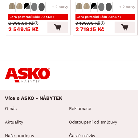
+ 2 barvy
+ 2 barvy
Cena po zadání kódu DOPLNKY
Cena po zadání kódu DOPLNKY
2 999.00 Kč
3 199.00 Kč
2 549.15 Kč
2 719.15 Kč
Více o ASKO - NÁBYTEK
O nás
Reklamace
Aktuality
Odstoupení od smlouvy
Naše prodejny
Časté otázky