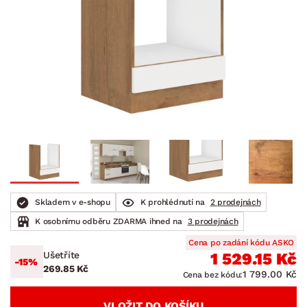
Skladem v e-shopu
K prohlédnutí na
2 prodejnách
K osobnímu odběru ZDARMA ihned na
3 prodejnách
Cena po zadání kódu ASKO
Ušetříte
1 529.15 Kč
-15%
269.85 Kč
1 799.00 Kč
Cena bez kódu:
VLOŽIT DO KOŠÍKU