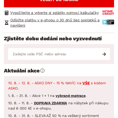
Vypočítejte a vyberte si splátky pomocí kalkulačky
Odložte platbu v e-shopu o 30 dnů bez poplatků a
navýšení
Zjistěte dobu dodání nebo vyzvednutí
Aktuální akce
10. 8. - 12. 8. - ASKO DNY - 15 % NAVÍC na
VŠE
s kódem
ASKO.
1. 8. - 31. 8. - Akce 1 + 1 na
vybrané matrace
.
10. 8. - 11. 8. -
DOPRAVA ZDARMA
na nábytek při nákupu
nad 6 000 Kč v e-shopu.
10. 8. - 31. 8. - SLEVA AŽ 50 % na veškerý sortiment