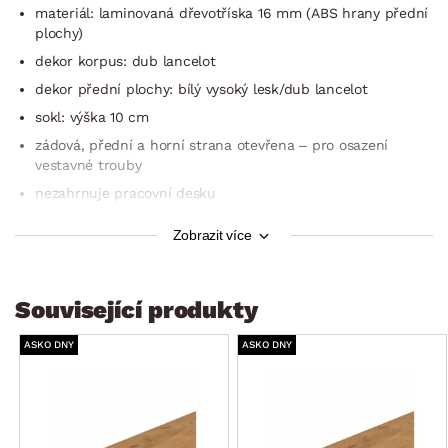
materiál: laminovaná dřevotříska 16 mm (ABS hrany přední
plochy)
dekor korpus: dub lancelot
dekor přední plochy: bílý vysoký lesk/dub lancelot
sokl: výška 10 cm
zádová, přední a horní strana otevřena – pro osazení
vestavné trouby
nezahrnuje pracovní desku
rozměry bez pracovní desky: 60×82×52 cm
Zobrazit více
dodáváno v demontu
Související produkty
ASKO DNY
ASKO DNY