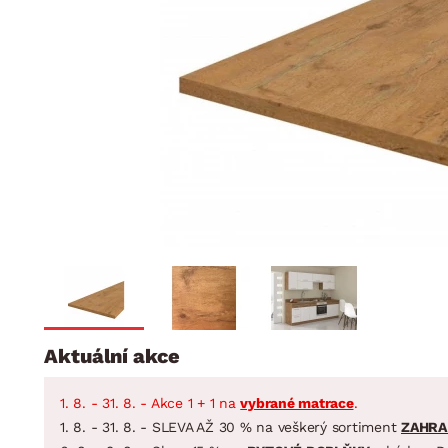
Jídelna
BYTOVÝ TEXTIL
STOLOVÁNÍ A VAŘE
Koupelnové ses
Dětský pokoj
Přikrývky
Jídelní servis
Jídelní sesta
Polštáře
Předsíň, šatna a chodba
Příbory
Zahradní sest
Koberce
Hrnce
Kuchyně
Závěsy a žaluzie
Pánve
Koupelna
Zobrazit vše
Zobrazit vše
Zahrada
VELIKONOCE
Domácnost
Aktuální akce
1. 8. - 31. 8. - Akce 1 + 1 na
vybrané matrace
.
1. 8. - 31. 8. - SLEVA AŽ 30 % na veškerý sortiment
ZAHRA