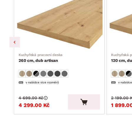
Kuchyňská pracovní deska
Kuchyňská p
260 cm, dub artisan
120 cm, du
v nabídce více rozměrů
v nabídce
4 699.00 Kč
2 199.00 
4 299.00 Kč
1 899.0