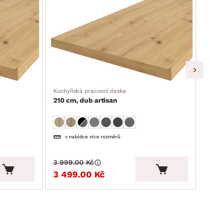
Kuch
220
Kuchyňská pracovní deska
210 cm, dub artisan
v nabídce více rozměrů
3 999.00 Kč
4 2
3 499.00 Kč
3 