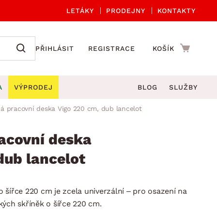
LETÁKY
PRODEJNY
KONTAKTY
PŘIHLÁSIT
REGISTRACE
KOŠÍK
A
VÝPRODEJ
BLOG
SLUŽBY
á pracovní deska Vigo 220 cm, dub lancelot
A ORGANIZACE
Zahradní sety
DROBNÉ BYTOVÉ DOPLŇKY
če
Kuchyňské příslušenství
acovní deska
adní židle a křesla
štníky
Kuchyňské doplňky
dub lancelot
ahradní lavice
viny
Koupelnové doplňky
Zahradní stoly
lečení
Zahradní doplňky
 šířce 220 cm je zcela univerzální – pro osazení na
hradní houpačky
Zobrazit vše
kých skříněk o šířce 220 cm.
ahradní lehátka