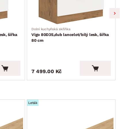
Dolní kuchyňská skříňka
Kuch
esk, šířka
Vigo 80D3S,dub lancelot/bílý lesk, šířka
Vig
80 cm
Cen
2 9
7 499.00 Kč
2 
Leták
Leták