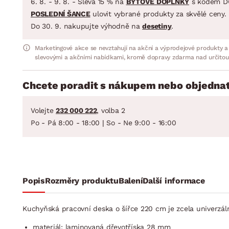
6. 8. - 9. 8. - Sleva 15 % na
BYTOVÉ DOPLŇKY
s kódem D
POSLEDNÍ ŠANCE
ulovit vybrané produkty za skvělé ceny.
Do 30. 9. nakupujte výhodně na
desetiny
.
Marketingové akce se nevztahují na akční a výprodejové produkty a
slevovými a akčními nabídkami, kromě dopravy zdarma nad určitou
Chcete poradit s nákupem nebo objednat
Volejte
232 000 222
, volba 2
Po - Pá 8:00 - 18:00 | So - Ne 9:00 - 16:00
Popis
Rozměry produktu
Balení
Další informace
Kuchyňská pracovní deska o šířce 220 cm je zcela univerzál
materiál: laminovaná dřevotříska 28 mm