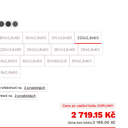
DOPLŇKY
VÁNOCE
ahradní doplňky
ahradní sestavy
180x2,8x60
180x3,8x60
210x3,8x60
220x2,8x60
230x3,8x60
260x2,8x60
260x3,8x60
29x2,8x60
0x2,8x60
60x2,8x60
60x60x2,8
80x2,8x60
89x2,8x60
prohlédnutí na
3 prodejnách
ihned na
3 prodejnách
Cena po zadání kódu DOPLNKY
2 719.15 Kč
3 199.00 Kč
Cena bez kódu: