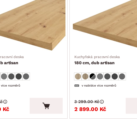
racovní deska
Kuchyňská pracovní deska
b artisan
180 cm, dub artisan
 více rozměrů
v nabídce více rozměrů
Kč
3 299.00 Kč
0 Kč
2 899.00 Kč