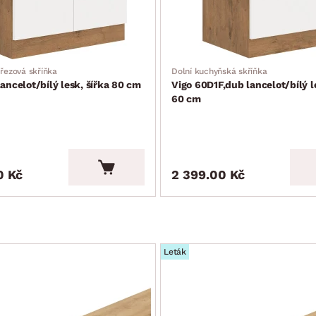
řezová skříňka
Dolní kuchyňská skříňka
lancelot/bílý lesk, šířka 80 cm
Vigo 60D1F,dub lancelot/bílý l
60 cm
0 Kč
2 399.00 Kč
Leták