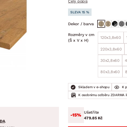
Celý popis
NÍ
DOMÁCÍ SPOTŘEBIČE
ZAHRADNÍ 
tavy
Z
SLEVA 15 %
vy
Z
Dekor / barva
avy
Rozměry v cm
120x3,8x60
(Š x V x H)
220x3,8x60
30x2,8x60
4
80x3,8x60
Skladem v e-shopu
K 
K osobnímu odběru ZDARMA 
Ušetříte
-15%
479.85 Kč
DA
.