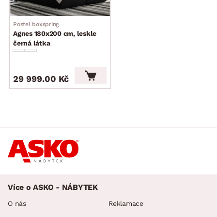
působí luxusně
český výrobek
Postel boxspring
dodáváno v částečném demontu
Agnes 180x200 cm, leskle
černá látka
29 999.00 Kč
Více o ASKO - NÁBYTEK
O nás
Reklamace