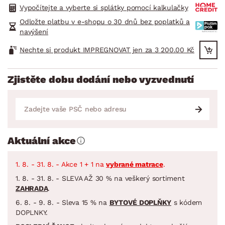
Vypočítejte a vyberte si splátky pomocí kalkulačky
Odložte platbu v e-shopu o 30 dnů bez poplatků a
navýšení
Nechte si produkt IMPREGNOVAT jen za 3 200.00 Kč
Zjistěte dobu dodání nebo vyzvednutí
Aktuální akce
1. 8. - 31. 8. - Akce 1 + 1 na
vybrané matrace
.
1. 8. - 31. 8. - SLEVA AŽ 30 % na veškerý sortiment
ZAHRADA
.
6. 8. - 9. 8. - Sleva 15 % na
BYTOVÉ DOPLŇKY
s kódem
DOPLNKY.