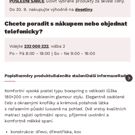
POSLEDNÍ ŠANCE
ulovit vybrané produkty za skvělé ceny.
Do 30. 9. nakupujte výhodně na
desetiny
.
Chcete poradit s nákupem nebo objednat
telefonicky?
Volejte
232 000 222
, volba 2
Po - Pá 8:00 - 18:00 | So - Ne 9:00 - 16:00
Popis
Rozměry produktu
Balení
Ke stažení
Další informace
Rady a t
Komfortní vysoká postel typu boxspring o velikosti lůžka
180×200 cm v noblesním glamour stylu. Elegantně zaoblené
čelo s okrasnými knoflíky a krémová potahová látka
s nařasením působí luxusně na pohled. Dvě vrstvy kvalitních
matrací zajistí optimální oporu, příjemné uvolnění a
komfortně měkké spaní.
konstrukce: dřevo, dřevotříska, kov