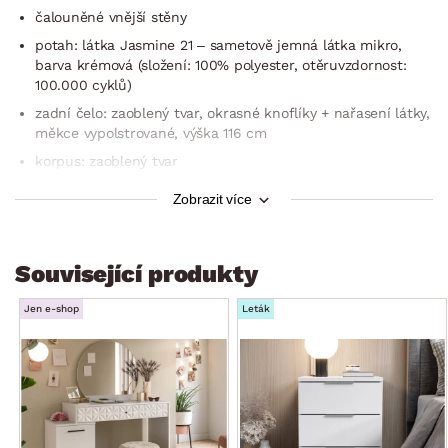
čalouněné vnější stěny
potah: látka Jasmine 21 – sametově jemná látka mikro,
barva krémová (složení: 100% polyester, otěruvzdornost:
100.000 cyklů)
zadní čelo: zaoblený tvar, okrasné knoflíky + nařasení látky,
měkce vypolstrované, výška 116 cm
korpus: zaoblený tvar
dvoulůžko typu boxspring (tzv. kontinentální neboli
Zobrazit více
americká postel)
plocha lůžka: 180×200 cm
2 x pevný rošt – zabudovaný v boxu
Související produkty
2 x dolní matrace – zabudovaná v boxu (jádro: bonellové
Jen e-shop
Leták
pružiny + polyuretanová pěna, pružinové jádro slouží jako
spodní podkladová matrace)
2 x horní matrace – volně uložena (2 x matrace o rozměru
90×200 cm, kvalitní jádro: taštičkové pružiny +
polyuretanová pěna, 7 anatomických zón, jemné masážní
nopky, jádro matrace dokonale rozloží váhu celého těla a
poskytne optimální oporu pro spaní, výška v potahu: cca