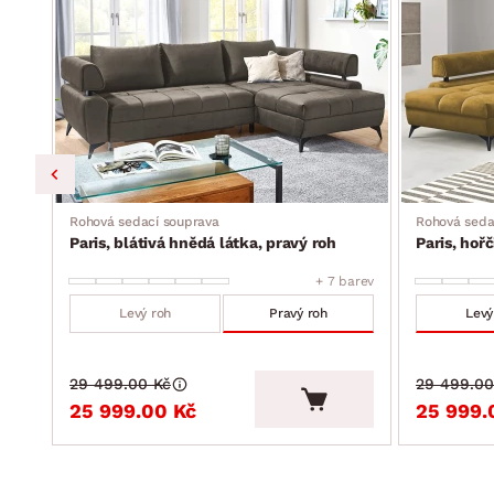
úložný prostor (pod otomanem, vyklápěcí kovová konstruk
atraktivní vzdušný design
moderní a zároveň pohodlná
dodáváno v částečném demontu
Rohová sedací souprava
Rohová seda
Paris, blátivá hnědá látka, pravý roh
Paris, hořč
barev
+ 7 barev
Levý roh
Pravý roh
Levý
29 499.00 Kč
29 499.00
25 999.00 Kč
25 999.