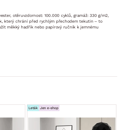
lyester, otěruvzdornost: 100.000 cyklů, gramáž: 330 g/m2,
lak, který chrání před rychlým přechodem tekutin – to
oužít měkký hadřík nebo papírový ručník k jemnému
Leták
Jen e-shop
Leták
azší manipulaci, látkové madlo, plocha lůžka potažena