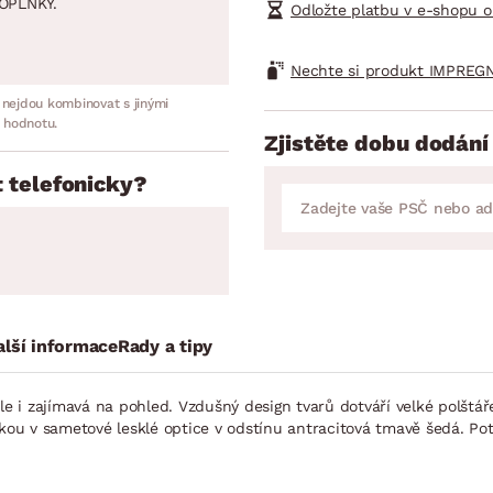
OPLNKY.
Odložte platbu v e-shopu o
Nechte si produkt IMPREGN
 nejdou kombinovat s jinými
 hodnotu.
Zjistěte dobu dodání
 telefonicky?
alší informace
Rady a tipy
le i zajímavá na pohled. Vzdušný design tvarů dotváří velké polštá
kou v sametové lesklé optice v odstínu antracitová tmavě šedá. Pot