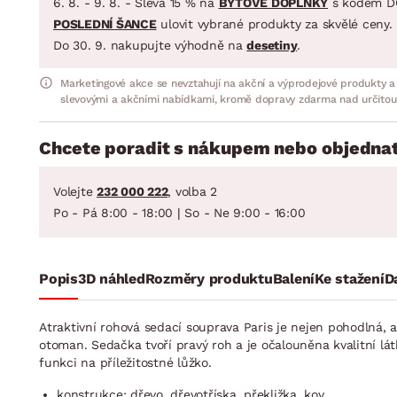
6. 8. - 9. 8. - Sleva 15 % na
BYTOVÉ DOPLŇKY
s kódem D
POSLEDNÍ ŠANCE
ulovit vybrané produkty za skvělé ceny.
Do 30. 9. nakupujte výhodně na
desetiny
.
Marketingové akce se nevztahují na akční a výprodejové produkty a
slevovými a akčními nabídkami, kromě dopravy zdarma nad určitou
Chcete poradit s nákupem nebo objednat
Volejte
232 000 222
, volba 2
Po - Pá 8:00 - 18:00 | So - Ne 9:00 - 16:00
Popis
3D náhled
Rozměry produktu
Balení
Ke stažení
D
Atraktivní rohová sedací souprava Paris je nejen pohodlná, a
otoman. Sedačka tvoří pravý roh a je očalouněna kvalitní lát
funkci na příležitostné lůž­ko.
konstrukce: dřevo, dřevotříska, překližka, kov