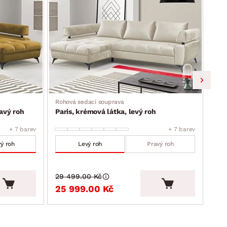
Rohová sedací souprava
Roho
ravý roh
Paris, krémová látka, levý roh
Par
+ 7 barev
+ 7 barev
ý roh
Levý roh
Pravý roh
29 499.00 Kč
29 
25 999.00 Kč
25