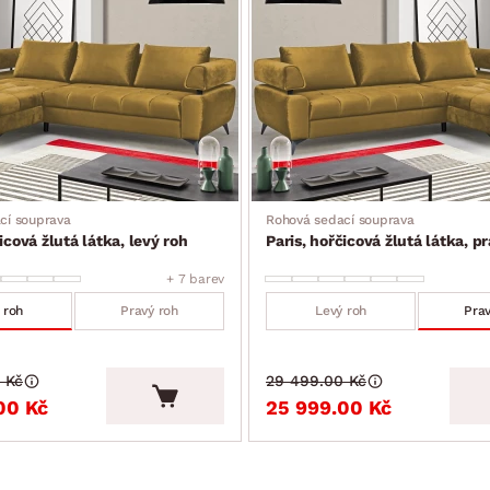
ce, vnitřní rozměr cca 152×16×73 cm)
cí souprava
Rohová sedací souprava
icová žlutá látka, levý roh
Paris, hořčicová žlutá látka, p
+ 7 barev
 roh
Pravý roh
Levý roh
Prav
 Kč
29 499.00 Kč
00 Kč
25 999.00 Kč