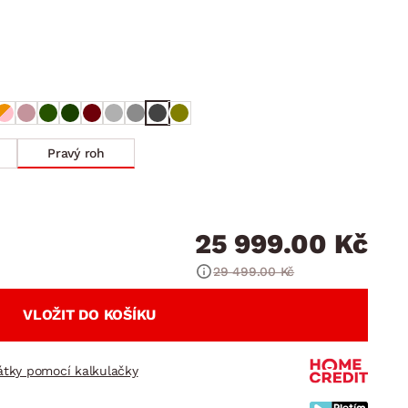
DOPLŇKY
VÁNOCE
ahradní doplňky
ahradní sestavy
Pravý roh
25 999.00 Kč
29 499.00 Kč
VLOŽIT DO KOŠÍKU
látky pomocí kalkulačky