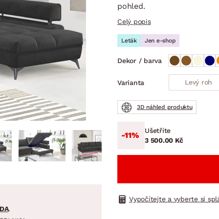
NÍ
DOMÁCÍ SPOTŘEBIČE
ZAHRADNÍ 
pohled.
tavy
Z
Celý popis
vy
Z
Leták
Jen e-shop
avy
Dekor / barva
Levý roh
Varianta
3D náhled produktu
Ušetříte
-11%
3 500.00 Kč
Vypočítejte a vyberte si sp
DA
.