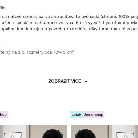
lís
klé sametové optice, barva antracitová tmavě šedá (složení: 100% po
potažena speciální ochrannou vrstvou, která vytváří hydrofobní pov
 kapalina kondenzuje na povrchu materiálu, díky tomu máte čas p
)
atelný na zip, rozměry cca 72×49 cm)
ZOBRAZIT VÍCE
opora + pohodlí)
 cm
cm
shop
Leták
Jen e-shop
ka nohy 13 cm
m (výsuvný typ rozkladu, konstrukce kov/dřevo, na kolečkách pro sn