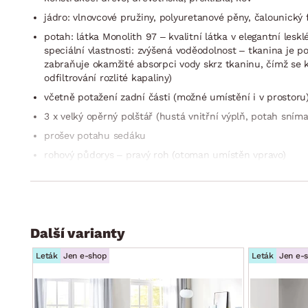
jádro: vlnovcové pružiny, polyuretanové pěny, čalounický f
potah: látka Monolith 97 – kvalitní látka v elegantní les
speciální vlastnosti: zvýšená voděodolnost – tkanina je 
zabraňuje okamžité absorpci vody skrz tkaninu, čímž se
odfiltrování rozlité kapaliny)
včetně potažení zadní části (možné umístění i v prostoru
3 x velký opěrný polštář (hustá vnitřní výplň, potah sním
prošev potahu sedáku
rohový půdorys – pravý roh (otoman umístěn vpravo)
členitá optika opěráku (kovové spojnice – černý mat)
sedák: prostorný, středně měkký
opěrák: opěradlo/velké opěrné polštáře (středně měkké, 
Další varianty
hloubka sedáku včetně polštářů: 61 cm/bez polštářů: 85
výška sedačky včetně polštářů: 90 cm/bez polštářů: 79 
Leták
Jen e-shop
Leták
Jen e-
přední/zadní nohy: hranatý kovový profil, černý mat, výš
funkce rozkladu na příležitostné lůžko: plocha 151×223 c
látkou)