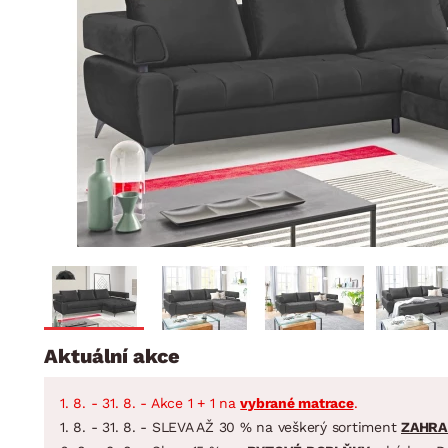
Jídelna
BYTOVÝ TEXTIL
STOLOVÁNÍ A VAŘE
Koupelnové ses
Dětský pokoj
Přikrývky
Jídelní servis
Jídelní sesta
Polštáře
Předsíň, šatna a chodba
Příbory
Zahradní sest
Koberce
Hrnce
Kuchyně
Závěsy a žaluzie
Pánve
Koupelna
Zobrazit vše
Zobrazit vše
Zahrada
VELIKONOCE
Domácnost
Aktuální akce
1. 8. - 31. 8. - Akce 1 + 1 na
vybrané matrace
.
1. 8. - 31. 8. - SLEVA AŽ 30 % na veškerý sortiment
ZAHRA