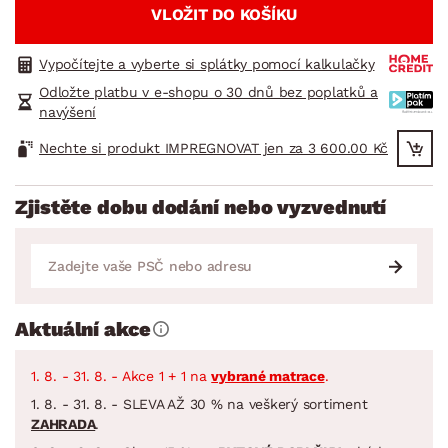
VLOŽIT DO KOŠÍKU
Vypočítejte a vyberte si splátky pomocí kalkulačky
Odložte platbu v e-shopu o 30 dnů bez poplatků a
navýšení
Nechte si produkt IMPREGNOVAT jen za 3 600.00 Kč
Zjistěte dobu dodání nebo vyzvednutí
Aktuální akce
1. 8. - 31. 8. - Akce 1 + 1 na
vybrané matrace
.
1. 8. - 31. 8. - SLEVA AŽ 30 % na veškerý sortiment
ZAHRADA
.