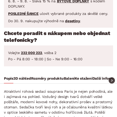
6. 8. - 9. 8. - Sleva 15 % na
BYTOVÉ DOPLŇKY
s kódem
DOPLNKY.
POSLEDNÍ ŠANCE
ulovit vybrané produkty za skvělé ceny.
Do 30. 9. nakupujte výhodně na
desetiny
.
Chcete poradit s nákupem nebo objednat
telefonicky?
Volejte
232 000 222
, volba 2
Po - Pá 8:00 - 18:00 | So - Ne 9:00 - 16:00
Popis
3D náhled
Rozměry produktu
Balení
Ke stažení
Další informa
Atraktivní rohová sedací souprava Paris je nejen pohodlná, ale
i zajímavá na pohled. Vzdušný design tvarů dotváří velké
polštáře, moderní kovové nohy, dekorativní prošev a prostorný
otoman. Sedačka tvoří levý roh a je očalouněna kvalitní látkou
v optice lesklého sametu v odstínu hořčicová žlutá. Potěší