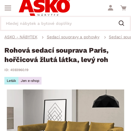
ASKO - NÁBYTEK
Sedací soupravy a pohovky
Sedací sou
Rohová sedací souprava Paris,
hořčicová žlutá látka, levý roh
ID: 4593960.19
Leták
Jen e-shop